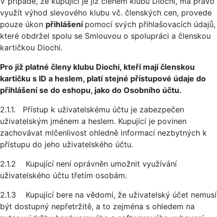
V případě, že kupující je již členem klubu Diochi, má právo
využít výhod slevového klubu vč. členských cen, provede
pouze úkon
přihlášení
pomocí svých přihlašovacích údajů,
které obdržel spolu se Smlouvou o spolupráci a členskou
kartičkou Diochi.
Pro již platné členy klubu Diochi, kteří mají členskou
kartičku s ID a heslem, platí stejné přístupové údaje do
přihlášení se do eshopu, jako do Osobního účtu.
2.1.1. Přístup k uživatelskému účtu je zabezpečen
uživatelským jménem a heslem. Kupující je povinen
zachovávat mlčenlivost ohledně informací nezbytných k
přístupu do jeho uživatelského účtu.
2.1.2 Kupující není oprávněn umožnit využívání
uživatelského účtu třetím osobám.
2.1.3 Kupující bere na vědomí, že uživatelský účet nemusí
být dostupný nepřetržitě, a to zejména s ohledem na