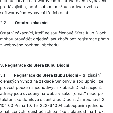
nutnou údržbu hardwarového a softwarového vybavení
prodávajícího, popř. nutnou údržbu hardwarového a
softwarového vybavení třetích osob.
2.2
Ostatní zákazníci
Ostatní zákazníci, kteří nejsou členové Sféra klub Diochi
mohou provádět objednávání zboží bez registrace přímo
z webového rozhraní obchodu.
3. Registrace do Sféra klubu Diochi
3.1
Registrace do Sféra klubu Diochi
– tj. získání
členských výhod na základě Smlouvy a spolupráci lze
provést pouze na jednotlivých klubech Diochi, jejichž
adresy jsou uvedeny na webu v sekci „o nás“ nebo po
telefonické domluvě s centrálou Diochi, Žampiónová 2,
104 00 Praha 10. Tel 222764004 zakoupením jednoho
z nabízených registračních balíčků s platností na 1 rok.