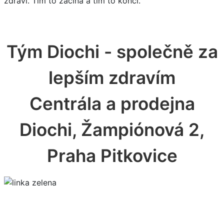
zdraví. Tím to začíná a tím to končí.“
Tým Diochi - společně za
lepším zdravím
Centrála a prodejna
Diochi, Žampiónová 2,
Praha Pitkovice