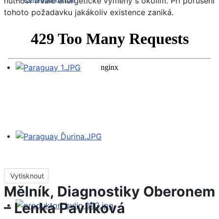
nutnost trvalé energetické výměny s okolím. Při porušení
tohoto požadavku jakákoliv existence zaniká.
Vytisknout
Mělník, Diagnostiky Oberonem
– Lenka Pavlíková