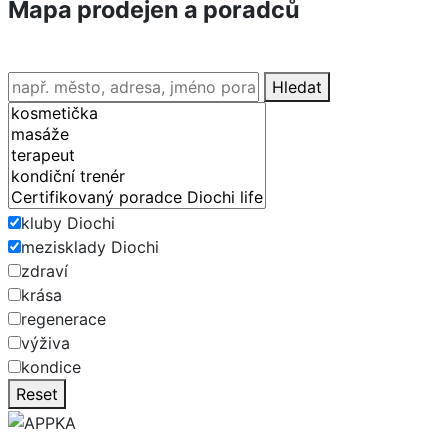
Mapa prodejen a poradců
Hledat
kluby Diochi
mezisklady Diochi
zdraví
krása
regenerace
výživa
kondice
Reset