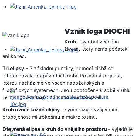
Vznik loga DIOCHI
Kruh
– symbol věčného
života, který nemá počátek
ani konec.
Tři elipsy
– 3 základní principy, pomocí nichž se
diferencovala prapůvodní hmota. Posvátná trojnost,
kterou nacházíme ve všech náboženských a
filozofických systémech. Jsou pootočeny k sobě v úhlu
120°, což vyjadřuje jejich harmonický vztah.
Kruh uvnitř každé elipsy
– symbolizuje vzájemnou
propojenost mikrokosmu a makrokosmu.
Otevřená elipsa a kruh do vnějšího prostoru
- vyjadřuje