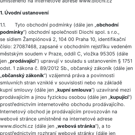
umístěného na internetové adrese www.diochi.cz
1. Úvodní ustanovení
1.1. Tyto obchodní podmínky (dále jen „
obchodní
podmínky
“) obchodní společnosti Diochi spol. s r.o.,
se sídlem Žampiónová 2, 104 00 Praha 10, identifikační
číslo: 27087468, zapsané v obchodním rejstříku vedeném
městským soudem v Praze, oddíl C, vložka 95305 (dále
jen „
prodávající
“) upravují v souladu s ustanovením § 1751
odst. 1 zákona č. 89/2012 Sb., občanský zákoník (dále jen
„
občanský zákoník
“) vzájemná práva a povinnosti
smluvních stran vzniklé v souvislosti nebo na základě
kupní smlouvy (dále jen „
kupní smlouva
“) uzavírané mezi
prodávajícím a jinou fyzickou osobou (dále jen „
kupující
“)
prostřednictvím internetového obchodu prodávajícího.
Internetový obchod je prodávajícím provozován na
webové stránce umístněné na internetové adrese
www.diochi.cz (dále jen „
webová stránka
“), a to
prostřednictvím rozhraní webové stránky (dále jen