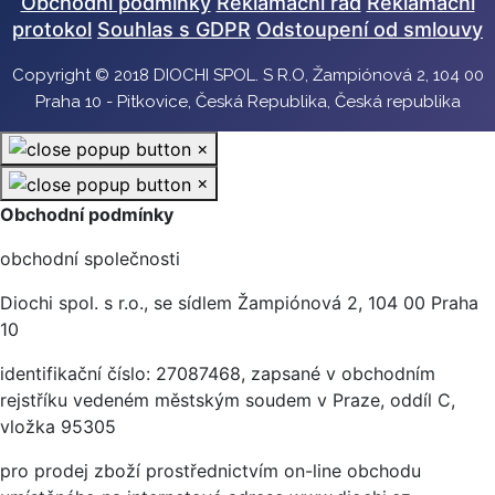
Obchodní podmínky
Reklamační řád
Reklamační
protokol
Souhlas s GDPR
Odstoupení od smlouvy
Copyright © 2018 DIOCHI SPOL. S R.O, Žampiónová 2, 104 00
Praha 10 - Pitkovice, Česká Republika, Česká republika
×
×
Obchodní podmínky
obchodní společnosti
Diochi spol. s r.o., se sídlem Žampiónová 2, 104 00 Praha
10
identifikační číslo: 27087468, zapsané v obchodním
rejstříku vedeném městským soudem v Praze, oddíl C,
vložka 95305
pro prodej zboží prostřednictvím on-line obchodu