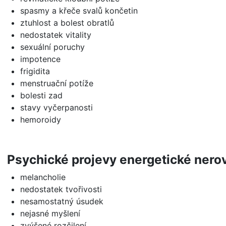
spasmy a křeče svalů končetin
ztuhlost a bolest obratlů
nedostatek vitality
sexuální poruchy
impotence
frigidita
menstruační potíže
bolesti zad
stavy vyčerpanosti
hemoroidy
Psychické projevy energetické nero
melancholie
nedostatek tvořivosti
nesamostatný úsudek
nejasné myšlení
zvýšené rozčilení