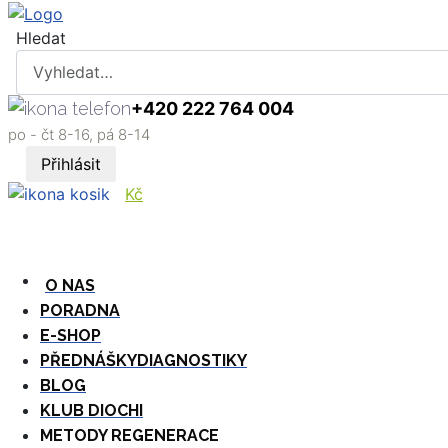
Hledat
+420 222 764 004
po - čt 8-16, pá 8-14
Přihlásit
Kč
O NAS
PORADNA
E-SHOP
PŘEDNÁŠKY
DIAGNOSTIKY
BLOG
KLUB DIOCHI
METODY REGENERACE