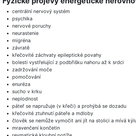
Fyzické projevy energetické nerovno
centrální nervový systém
psychika
nervové poruchy
neurastenie
migréna
závratě
křečovité záchvaty epileptické povahy
bolesti vystřelující z podbřišku nahoru až k srdci
zadržování moče
pomočování
enuréza
sucho v krku
neplodnost
páteř se napružuje (v křeči) a prohýbá se dozadu
křečovité ztuhnutí páteře a mdloby
člověk se nemůže vymočit ani jít na stolici a mívá kýl
mravenčení končetin
revmatické kloubní potíže