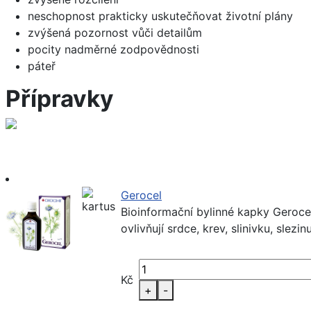
neschopnost prakticky uskutečňovat životní plány
zvýšená pozornost vůči detailům
pocity nadměrné zodpovědnosti
páteř
Přípravky
Gerocel
Bioinformační bylinné kapky Gerocel 
ovlivňují srdce, krev, slinivku, slez
Kč
+
-