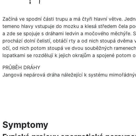
Začíná ve spodní části trupu a má čtyři hlavní větve. Jedn
temeno hlavy vstupuje do mozku a klesá středem čela pod
a zde se spojuje s dráhami ledvin a močového měchýře. Sp
prochází dolní čelistí, obtáčí rty a od nich stoupá dvěm
očí, od nich potom stoupá ve dvou souběžných ramenech p
lopatkami se rozdělují k jejich okrajům a spojené potom op
PRŮBĚH DRÁHY
Jangová nepárová dráha náležející k systému mimořádných
Symptomy