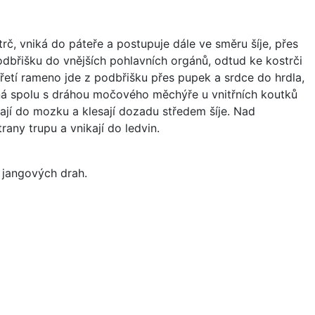
rč, vniká do páteře a postupuje dále ve směru šíje, přes
dbřišku do vnějších pohlavních orgánů, odtud ke kostrči
řetí rameno jde z podbřišku přes pupek a srdce do hrdla,
číná spolu s dráhou močového měchýře u vnitřních koutků
jí do mozku a klesají dozadu středem šíje. Nad
rany trupu a vnikají do ledvin.
 jangových drah.