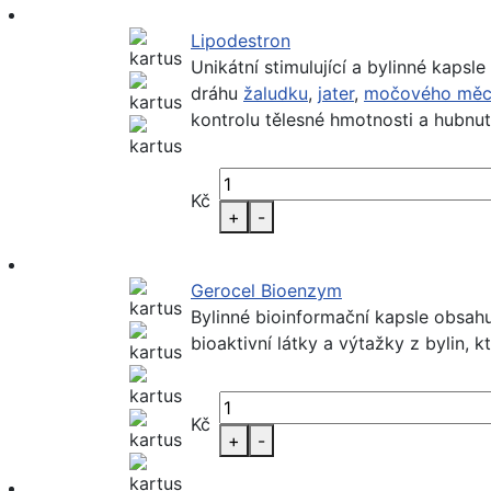
Lipodestron
Unikátní stimulující a bylinné kaps
dráhu
žaludku
,
jater
,
močového měc
kontrolu tělesné hmotnosti a hubnut
Kč
+
-
Gerocel Bioenzym
Bylinné bioinformační kapsle obsah
bioaktivní látky a výtažky z bylin, 
Kč
+
-