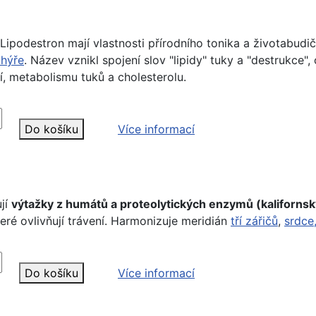
le Lipodestron mají vlastnosti přírodního tonika a životabu
hýře
. Název vznikl spojení slov "lipidy" tuky a "destrukce
í, metabolismu tuků a cholesterolu.
Do košíku
Více informací
ují
výtažky z humátů a proteolytických enzymů (kaliforns
které ovlivňují trávení. Harmonizuje meridián
tří zářičů
,
srdce
Do košíku
Více informací