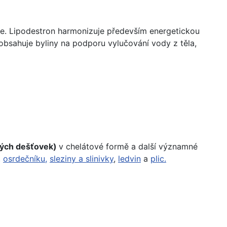
diče. Lipodestron harmonizuje především energetickou
", obsahuje byliny na podporu
vylučování vody z těla,
kých dešťovek)
v chelátové formě a další významné
,
osrdečníku,
sleziny a slinivky
,
ledvin
a
plic.