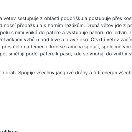
a větev sestupuje z oblasti podbřišku a postupuje přes kost
 nosní přepážku a k horním řezákům. Druhá větev jde z po
olu s nimi vniká do páteře a vystupuje nahoru do ledvin. T
a větvičkami vzhůru pod levé a pravé oko. Čtvrtá větev za
řes čelo na temeno, kde se ramena spojují, společně vnika
ět směřují podél páteře k pasu, kde se vnořují do vnitřní st
 drah. Spojuje všechny jangové dráhy a řídí energii všech