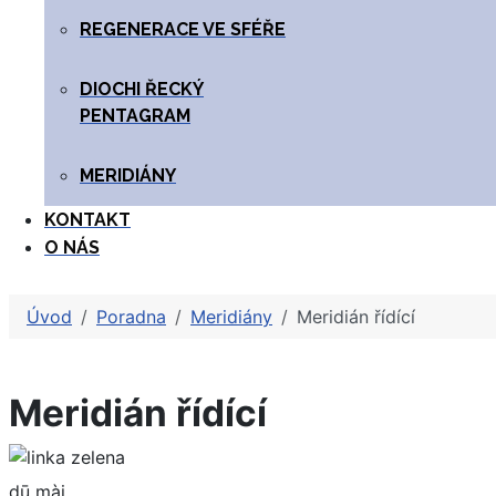
REGENERACE VE SFÉŘE
DIOCHI ŘECKÝ
PENTAGRAM
MERIDIÁNY
KONTAKT
O NÁS
Úvod
Poradna
Meridiány
Meridián řídící
Meridián řídící
dū mài