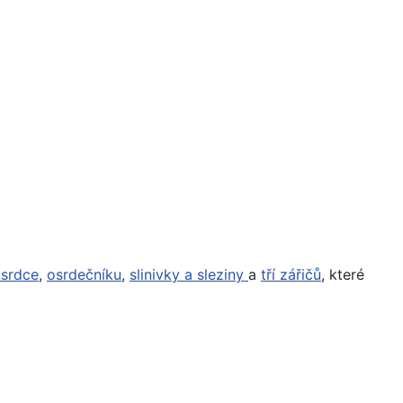
 srdce
,
osrdečníku
,
slinivky a sleziny
a
tří zářičů
, které