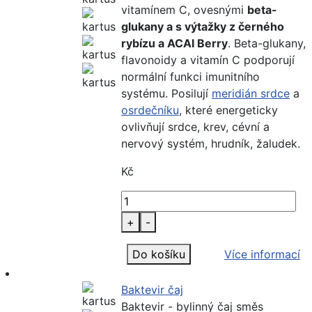
vitamínem C, ovesnými
beta-
glukany a s výtažky z černého
rybízu a ACAI Berry
. Beta-glukany,
flavonoidy a vitamín C podporují
normální funkci imunitního
systému. Posilují
meridián srdce
a
osrdečníku
, které energeticky
ovlivňují srdce, krev, cévní a
nervový systém, hrudník, žaludek.
Kč
+
-
Do košíku
Více informací
Baktevir čaj
Baktevir - bylinný čaj směs