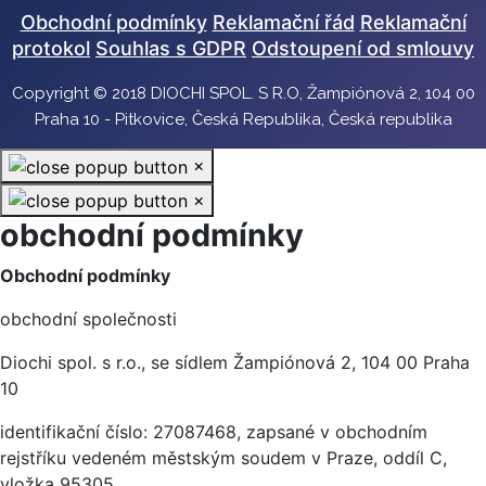
Obchodní podmínky
Reklamační řád
Reklamační
protokol
Souhlas s GDPR
Odstoupení od smlouvy
Copyright © 2018 DIOCHI SPOL. S R.O, Žampiónová 2, 104 00
Praha 10 - Pitkovice, Česká Republika, Česká republika
×
×
obchodní podmínky
Obchodní podmínky
obchodní společnosti
Diochi spol. s r.o., se sídlem Žampiónová 2, 104 00 Praha
10
identifikační číslo: 27087468, zapsané v obchodním
rejstříku vedeném městským soudem v Praze, oddíl C,
vložka 95305