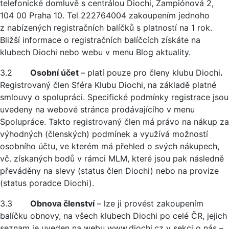
telefonické domluvě s centrálou Diochi, Žampiónová 2,
104 00 Praha 10. Tel 222764004 zakoupením jednoho
z nabízených registračních balíčků s platností na 1 rok.
Bližší informace o registračních balíčcích získáte na
klubech Diochi nebo webu v menu Blog aktuality.
3.2
Osobní účet
– platí pouze pro členy klubu Diochi
.
Registrovaný člen Sféra Klubu Diochi, na základě platné
smlouvy o spolupráci. Specifické podmínky registrace jsou
uvedeny na webové stránce prodávajícího v menu
Spolupráce. Takto registrovaný člen má právo na nákup za
výhodných (členských) podmínek a využívá možností
osobního účtu, ve kterém má přehled o svých nákupech,
vč. získaných bodů v rámci MLM, které jsou pak následně
převáděny na slevy (status člen Diochi) nebo na provize
(status poradce Diochi).
3.3
Obnova členství
– lze ji provést zakoupením
balíčku obnovy, na všech klubech Diochi po celé ČR, jejich
seznam je uveden na webu www.diochi.cz v sekci o nás –