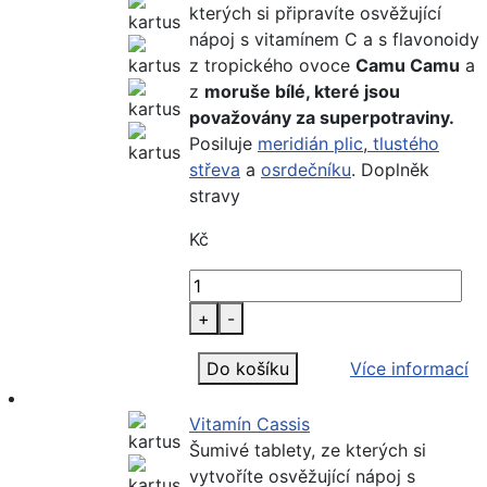
kterých si připravíte osvěžující
nápoj s vitamínem C a s flavonoidy
z tropického ovoce
Camu Camu
a
z
moruše bílé, které jsou
považovány za superpotraviny.
Posiluje
meridián plic
,
tlustého
střeva
a
osrdečníku
. Doplněk
stravy
Kč
+
-
Do košíku
Více informací
Vitamín Cassis
Šumivé tablety, ze kterých si
vytvoříte osvěžující nápoj s