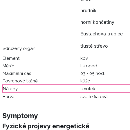
hrudník
horní končetiny
Eustachova trubice
tlusté střevo
Sdružený orgán
Element
kov
Měsíc
listopad
Maximální čas
03 - 05 hod.
Povrchové tkáně
kůže
Nálady
smutek
Barva
světle fialová
Symptomy
Fyzické projevy energetické