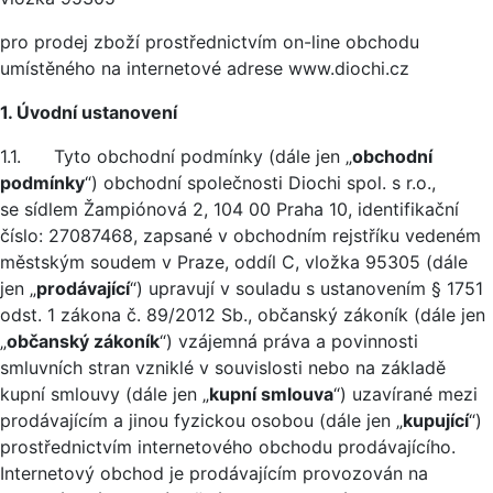
pro prodej zboží prostřednictvím on-line obchodu
umístěného na internetové adrese www.diochi.cz
1. Úvodní ustanovení
1.1. Tyto obchodní podmínky (dále jen „
obchodní
podmínky
“) obchodní společnosti Diochi spol. s r.o.,
se sídlem Žampiónová 2, 104 00 Praha 10, identifikační
číslo: 27087468, zapsané v obchodním rejstříku vedeném
městským soudem v Praze, oddíl C, vložka 95305 (dále
jen „
prodávající
“) upravují v souladu s ustanovením § 1751
odst. 1 zákona č. 89/2012 Sb., občanský zákoník (dále jen
„
občanský zákoník
“) vzájemná práva a povinnosti
smluvních stran vzniklé v souvislosti nebo na základě
kupní smlouvy (dále jen „
kupní smlouva
“) uzavírané mezi
prodávajícím a jinou fyzickou osobou (dále jen „
kupující
“)
prostřednictvím internetového obchodu prodávajícího.
Internetový obchod je prodávajícím provozován na