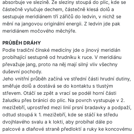
absorbuje ve slezině. Ze sleziny stoupá do plic, kde se
částečně vylučuje dechem, částečně klesá dolů a
sestupuje meridiánem tří zářičů do ledvin, v nichž se
mění na jangovou originální energii. Z ledvin jde pak
meridiánem močového měchýře.
PRŮBĚH DRÁHY
Podle tradiční čínské medicíny jde o jinový meridián
probíhající sestupně od hrudníku k ruce. V meridiánu
převažuje jang, proto na něj mají silný vliv všechny
duševní pochody.
Jeho vnitřní průběh začíná ve střední části hrudní dutiny,
směřuje dolů a dostává se do kontaktu s tlustým
střevem. Otáčí se zpět a vrací se podél horní části
žaludku přes bránici do plic. Na povrch vystupuje v 2.
mezižebří, uprostřed mezi linií prsní bradavky a podpaží,
odtud stoupá k 1. mezižebří, kde se stáčí ke středu
dvojhlavého svalu a k lokti, aby probíhal dále po
palcové a dlaňové straně předloktí a ruky ke koncovému