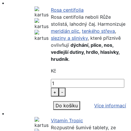
Rosa centifolia
Rosa centifolia neboli Růže
stolistá, lahodný čaj. Harmonizuje
meridián plic
,
tenkého střeva
,
sleziny a slinivky
, které příznivě
ovlivňují
dýchání, plíce, nos,
vedlejší dutiny, hrdlo, hlasivky,
hrudník
.
Kč
+
-
Do košíku
Více informací
Vitamín Tropic
Rozpustné šumivé tablety, ze