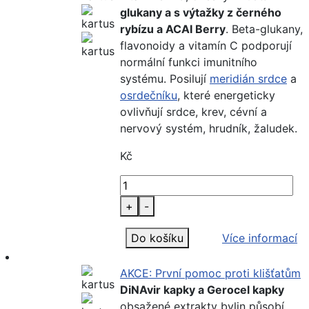
glukany a s výtažky z černého
rybízu a ACAI Berry
. Beta-glukany,
flavonoidy a vitamín C podporují
normální funkci imunitního
systému. Posilují
meridián srdce
a
osrdečníku
, které energeticky
ovlivňují srdce, krev, cévní a
nervový systém, hrudník, žaludek.
Kč
+
-
Do košíku
Více informací
AKCE: První pomoc proti klišťatům
DiNAvir kapky a Gerocel kapky
obsažené extrakty bylin působí