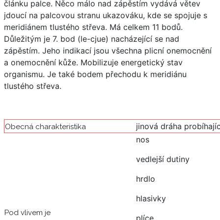
článku palce. Něco málo nad zápěstím vydává větev
jdoucí na palcovou stranu ukazováku, kde se spojuje s
meridiánem tlustého střeva. Má celkem 11 bodů.
Důležitým je 7. bod (le-cjue) nacházející se nad
zápěstím. Jeho indikací jsou všechna plicní onemocnění
a onemocnění kůže. Mobilizuje energetický stav
organismu. Je také bodem přechodu k meridiánu
tlustého střeva.
jinová dráha probíhají
Obecná charakteristika
nos
vedlejší dutiny
hrdlo
hlasivky
Pod vlivem je
plíce