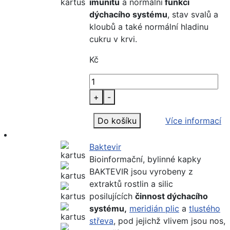
imunitu
a normální
funkci
dýchacího systému
, stav svalů a
kloubů a také normální hladinu
cukru v krvi.
Kč
+
-
Do košíku
Více informací
Baktevir
Bioinformační, bylinné kapky
BAKTEVIR jsou vyrobeny z
extraktů rostlin a silic
posilujících
činnost dýchacího
systému,
meridián plic
a
tlustého
střeva
, pod jejichž vlivem jsou nos,