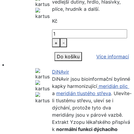
vedlejší dutiny, hrdlo, hlasivky,
plíce, hrudník a další.
Kč
+
-
Do košíku
Více informací
DiNAvir
DiNAvir jsou bioinformační bylinné
kapky harmonizující
meridián plic
a
meridián tlustého střeva
. Ulevíte-
li tlustému střevu, uleví se i
dýchání, protože tyto dva
meridiány jsou v párové vazbě.
Extrakt Yzopu lékařského přispívá
k
normální funkci dýchacího