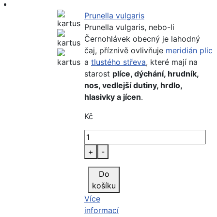
Prunella vulgaris
Prunella vulgaris, nebo-li
Černohlávek obecný je lahodný
čaj, příznivě ovlivňuje
meridián plic
a
tlustého střeva
, které mají na
starost
plíce, dýchání, hrudník,
nos, vedlejší dutiny, hrdlo,
hlasivky a jícen
.
Kč
+
-
Do
košíku
Více
informací