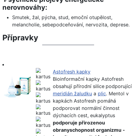
nerovnováhy:
Smutek, žal, pýcha, stud, emoční otupělost,
melancholie, sebepodceňování, nervozita, deprese.
Přípravky
Astofresh kapky
Bioinformační kapky Astofresh
obsahují přírodní silice
podporující
meridián žaludku
a
plic
. Mentol
v
kapkách Astofresh pomáhá
podporovat normální činnost
dýchacích cest, eukalyptus
podporuje přirozenou
obranyschopnost organizmu -