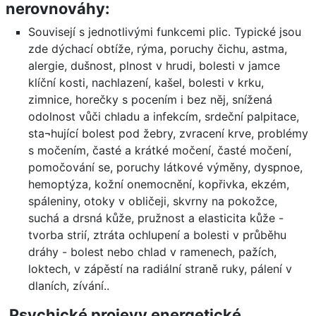
nerovnováhy:
Souvisejí s jednotlivými funkcemi plic. Typické jsou
zde dýchací obtíže, rýma, poruchy čichu, astma,
alergie, dušnost, plnost v hrudi, bolesti v jamce
klíční kosti, nachlazení, kašel, bolesti v krku,
zimnice, horečky s pocením i bez něj, snížená
odolnost vůči chladu a infekcím, srdeční palpitace,
sta¬hující bolest pod žebry, zvracení krve, problémy
s močením, časté a krátké močení, časté močení,
pomočování se, poruchy látkové výměny, dyspnoe,
hemoptýza, kožní onemocnění, kopřivka, ekzém,
spáleniny, otoky v obličeji, skvrny na pokožce,
suchá a drsná kůže, pružnost a elasticita kůže -
tvorba strií, ztráta ochlupení a bolesti v průběhu
dráhy - bolest nebo chlad v ramenech, pažích,
loktech, v zápěstí na radiální straně ruky, pálení v
dlaních, zívání..
Psychické projevy energetické