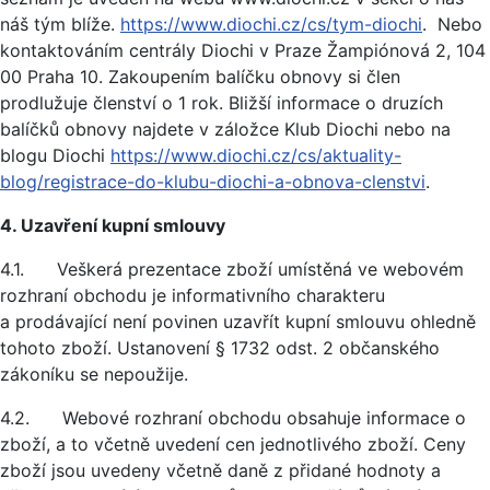
náš tým blíže.
https://www.diochi.cz/cs/tym-diochi
. Nebo
kontaktováním centrály Diochi v Praze Žampiónová 2, 104
00 Praha 10. Zakoupením balíčku obnovy si člen
prodlužuje členství o 1 rok. Bližší informace o druzích
balíčků obnovy najdete v záložce Klub Diochi nebo na
blogu Diochi
https://www.diochi.cz/cs/aktuality-
blog/registrace-do-klubu-diochi-a-obnova-clenstvi
.
4. Uzavření kupní smlouvy
4.1. Veškerá prezentace zboží umístěná ve webovém
rozhraní obchodu je informativního charakteru
a prodávající není povinen uzavřít kupní smlouvu ohledně
tohoto zboží. Ustanovení § 1732 odst. 2 občanského
zákoníku se nepoužije.
4.2. Webové rozhraní obchodu obsahuje informace o
zboží, a to včetně uvedení cen jednotlivého zboží. Ceny
zboží jsou uvedeny včetně daně z přidané hodnoty a