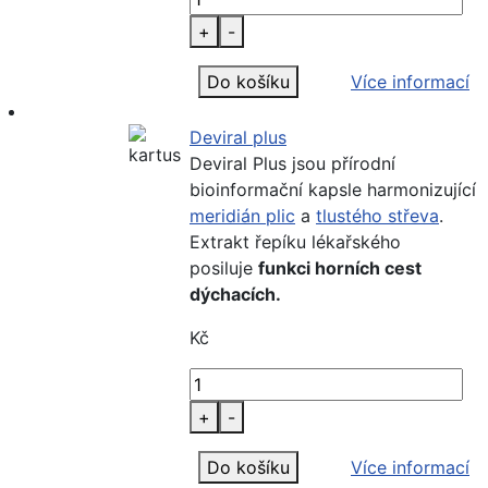
+
-
Do košíku
Více informací
Deviral plus
Deviral Plus jsou přírodní
bioinformační kapsle harmonizující
meridián plic
a
tlustého střeva
.
Extrakt řepíku lékařského
posiluje
funkci horních cest
dýchacích.
Kč
+
-
Do košíku
Více informací