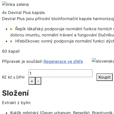
4x Deviral Plus kapsle.
Deviral Plus jsou přírodní bioinformační kapsle harmonizuj
Řepík lékařský podporuje normální funkce horních c
dobrou imunitu, normální trávení a fungování žlučníku
Hřebíčkovec vonný podporuje normální funkci dých
60 kapslí
Přípravek je součástí
Regenerace ve sféře
Kč
Koupit
Kč s DPH
+
-
Složení
Extrakt z bylin:
Kuklík městský (Geum urbanum, Benedikt, Brantovník,