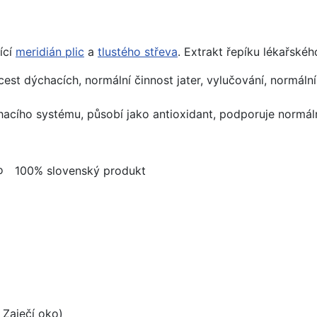
ící
meridián plic
a
tlustého střeva
. Extrakt řepíku lékařskéh
est dýchacích, normální činnost jater, vylučování, normáln
acího systému, působí jako antioxidant, podporuje normáln
100% slovenský produkt
 Zaječí oko)