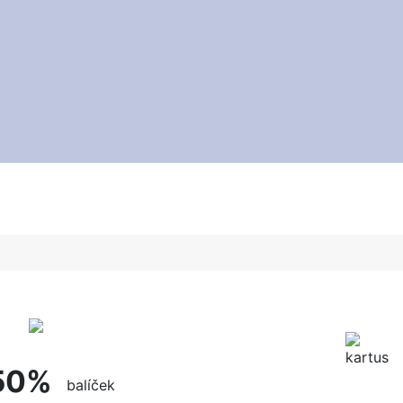
 50%
balíček