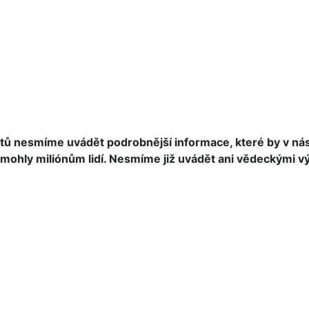
uktů nesmíme uvádět podrobnější informace, které by v n
a pomohly miliónům lidí. Nesmíme již uvádět ani vědeckými