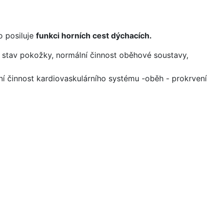
o posiluje
funkci horních cest dýchacích.
í stav pokožky, normální činnost oběhové soustavy,
í činnost kardiovaskulárního systému -oběh - prokrvení