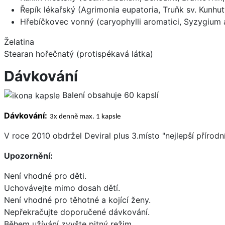
Řepík lékařský (Agrimonia eupatoria, Truňk sv. Kunhu
Hřebíčkovec vonný (caryophylli aromatici, Syzygium
Želatina
Stearan hořečnatý (protispékavá látka)
Dávkování
Balení obsahuje 60 kapslí
Dávkování:
3x denně max. 1 kapsle
V roce 2010 obdržel Deviral plus 3.místo "nejlepší přír
Upozornění:
Není vhodné pro děti.
Uchovávejte mimo dosah dětí.
Není vhodné pro těhotné a kojící ženy.
Nepřekračujte doporučené dávkování.
Během užívání zvyšte pitný režim.