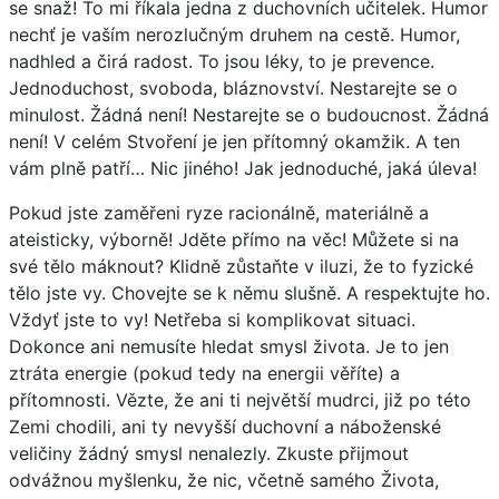
se snaž! To mi říkala jedna z duchovních učitelek. Humor
nechť je vaším nerozlučným druhem na cestě. Humor,
nadhled a čirá radost. To jsou léky, to je prevence.
Jednoduchost, svoboda, bláznovství. Nestarejte se o
minulost. Žádná není! Nestarejte se o budoucnost. Žádná
není! V celém Stvoření je jen přítomný okamžik. A ten
vám plně patří… Nic jiného! Jak jednoduché, jaká úleva!
Pokud jste zaměřeni ryze racionálně, materiálně a
ateisticky, výborně! Jděte přímo na věc! Můžete si na
své tělo máknout? Klidně zůstaňte v iluzi, že to fyzické
tělo jste vy. Chovejte se k němu slušně. A respektujte ho.
Vždyť jste to vy! Netřeba si komplikovat situaci.
Dokonce ani nemusíte hledat smysl života. Je to jen
ztráta energie (pokud tedy na energii věříte) a
přítomnosti. Vězte, že ani ti největší mudrci, již po této
Zemi chodili, ani ty nevyšší duchovní a náboženské
veličiny žádný smysl nenalezly. Zkuste přijmout
odvážnou myšlenku, že nic, včetně samého Života,