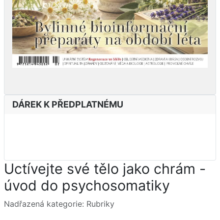
DÁREK K PŘEDPLATNÉMU
Uctívejte své tělo jako chrám -
úvod do psychosomatiky
Základní údaje
Nadřazená kategorie:
Rubriky