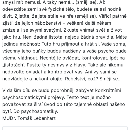
smysl mít nemusí. A taky nemá… (směji se). Až
odevzdáte zemi své fyzické tělo, budete se asi hodně
divit. Zjistíte, že jste stále ve hře (směji se). Věřící patrně
zjistí, že jejich náboženství – veškerá další někam
zmizela i se svými svatými. Zkuste vnímat svět a život
jako hru. Není žádná jistota, nejsou žádná pravidla. Máte
jedinou možnost: Tuto hru přijmout a hrát si. Vaše soma,
všechny jeho buňky budou nadšeny a vaše psycho bude
všemu vládnout. Nechtějte ovládat, kontrolovat, lpět na
„jistotách“. Pusťte ty nesmysly z hlavy. Také ale nikomu
nedovolte ovládat a kontrolovat vás! Ani vy sami se
neovládejte a nekontrolujte. Rebelství, což? Směji se…
V dalším dílu se budu podrobněji zabývat konkrétními
psychosomatickými projevy. Tento text je možno
považovat za širší úvod do této tajemné oblasti našeho
bytí. Do psychosomatiky.
MUDr. Tomáš Lebenhart