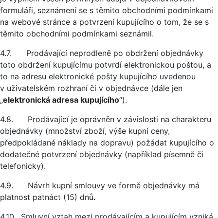
formuláři, seznámení se s těmito obchodními podmínkami
na webové stránce a potvrzení kupujícího o tom, že se s
těmito obchodními podmínkami seznámil.
4.7. Prodávající neprodleně po obdržení objednávky
toto obdržení kupujícímu potvrdí elektronickou poštou, a
to na adresu elektronické pošty kupujícího uvedenou
v uživatelském rozhraní či v objednávce (dále jen
„
elektronická adresa kupujícího
“).
4.8. Prodávající je oprávněn v závislosti na charakteru
objednávky (množství zboží, výše kupní ceny,
předpokládané náklady na dopravu) požádat kupujícího o
dodatečné potvrzení objednávky (například písemně či
telefonicky).
4.9. Návrh kupní smlouvy ve formě objednávky má
platnost patnáct (15) dnů.
4.10. Smluvní vztah mezi prodávajícím a kupujícím vzniká