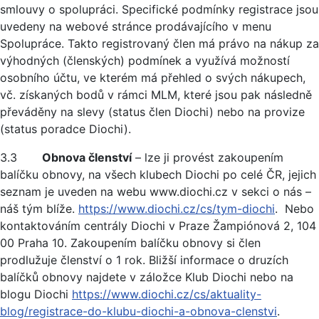
smlouvy o spolupráci. Specifické podmínky registrace jsou
uvedeny na webové stránce prodávajícího v menu
Spolupráce. Takto registrovaný člen má právo na nákup za
výhodných (členských) podmínek a využívá možností
osobního účtu, ve kterém má přehled o svých nákupech,
vč. získaných bodů v rámci MLM, které jsou pak následně
převáděny na slevy (status člen Diochi) nebo na provize
(status poradce Diochi).
3.3
Obnova členství
– lze ji provést zakoupením
balíčku obnovy, na všech klubech Diochi po celé ČR, jejich
seznam je uveden na webu www.diochi.cz v sekci o nás –
náš tým blíže.
https://www.diochi.cz/cs/tym-diochi
. Nebo
kontaktováním centrály Diochi v Praze Žampiónová 2, 104
00 Praha 10. Zakoupením balíčku obnovy si člen
prodlužuje členství o 1 rok. Bližší informace o druzích
balíčků obnovy najdete v záložce Klub Diochi nebo na
blogu Diochi
https://www.diochi.cz/cs/aktuality-
blog/registrace-do-klubu-diochi-a-obnova-clenstvi
.