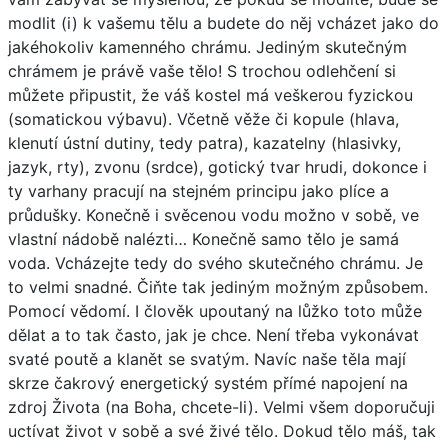
modlit (i) k vašemu tělu a budete do něj vcházet jako do
jakéhokoliv kamenného chrámu. Jediným skutečným
chrámem je právě vaše tělo! S trochou odlehčení si
můžete připustit, že váš kostel má veškerou fyzickou
(somatickou výbavu). Včetně věže či kopule (hlava,
klenutí ústní dutiny, tedy patra), kazatelny (hlasivky,
jazyk, rty), zvonu (srdce), gotický tvar hrudi, dokonce i
ty varhany pracují na stejném principu jako plíce a
průdušky. Konečně i svěcenou vodu možno v sobě, ve
vlastní nádobě nalézti… Konečně samo tělo je samá
voda. Vcházejte tedy do svého skutečného chrámu. Je
to velmi snadné. Čiňte tak jediným možným způsobem.
Pomocí vědomí. I člověk upoutaný na lůžko toto může
dělat a to tak často, jak je chce. Není třeba vykonávat
svaté poutě a klanět se svatým. Navíc naše těla mají
skrze čakrový energetický systém přímé napojení na
zdroj Života (na Boha, chcete-li). Velmi všem doporučuji
uctívat život v sobě a své živé tělo. Dokud tělo máš, tak