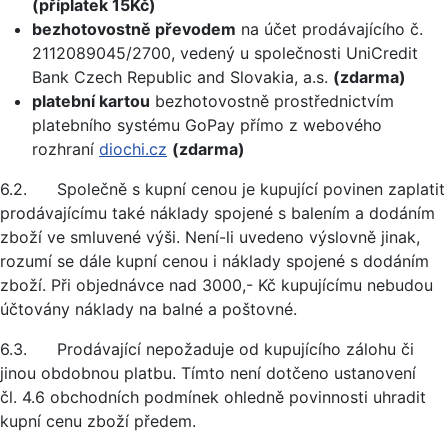
(příplatek 15Kč)
bezhotovostně převodem
na účet prodávajícího č.
2112089045/2700, vedený u společnosti UniCredit
Bank Czech Republic and Slovakia, a.s.
(zdarma)
platební kartou
bezhotovostně prostřednictvím
platebního systému GoPay přímo z webového
rozhraní
diochi.cz
(zdarma)
6.2. Společně s kupní cenou je kupující povinen zaplatit
prodávajícímu také náklady spojené s balením a dodáním
zboží ve smluvené výši. Není-li uvedeno výslovně jinak,
rozumí se dále kupní cenou i náklady spojené s dodáním
zboží. Při objednávce nad 3000,- Kč kupujícímu nebudou
účtovány náklady na balné a poštovné.
6.3. Prodávající nepožaduje od kupujícího zálohu či
jinou obdobnou platbu. Tímto není dotčeno ustanovení
čl. 4.6 obchodních podmínek ohledně povinnosti uhradit
kupní cenu zboží předem.