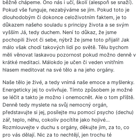
běžně chápeme. Ono nás i učí, školí (alespoň se snaží).
Pokud vše funguje, nezabýváme se jím. Pokud toto je
dlouhodobým či dokonce celoživotním faktem, je to
důkazem našeho souladu s principy života a se svým
vyšším Já, tedy duchem. Není to důkaz, že jsme
pochopili život či sebe, nýbrž že jsme toto přijali! Jak
málo však chodí takových lidí po světě. Tělu bychom
měli věnovat laskavou pozornost pokud možno denně v
krátké meditaci. Málokdo je učen či veden vnitřním
hlasem meditovat na své tělo a na jeho orgány.
Naše tělo je živé, a tedy vnímá naše emoce a myšlenky.
Energeticky jej to ovlivňuje. Tímto způsobem je možné
se léčit a takto je možno i onemocnět. Ale o tom příště.
Denně tedy myslete na svůj nemocný orgán,
představujte si jej, posílejte mu pomocí psycho (dechu)
zář, teplo, něhu, cokoliv pocítíte jako hojivé…
Rozmlouvejte v duchu s orgány, děkujte jim, za to, co
pro vás dělají. Nic za to nechtějí, jen trochu té