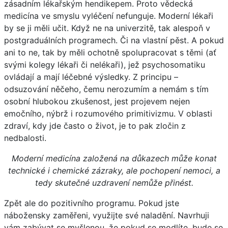
zásadním lékařským hendikepem. Proto vědecká
medicína ve smyslu vyléčení nefunguje. Moderní lékaři
by se ji měli učit. Když ne na univerzitě, tak alespoň v
postgraduálních programech. Či na vlastní pěst. A pokud
ani to ne, tak by měli ochotně spolupracovat s těmi (ať
svými kolegy lékaři či nelékaři), jež psychosomatiku
ovládají a mají léčebné výsledky. Z principu –
odsuzování něčeho, čemu nerozumím a nemám s tím
osobní hlubokou zkušenost, jest projevem nejen
emočního, nýbrž i rozumového primitivizmu. V oblasti
zdraví, kdy jde často o život, je to pak zločin z
nedbalosti.
Moderní medicína založená na důkazech může konat
technické i chemické zázraky, ale pochopení nemoci, a
tedy skutečné uzdravení nemůže přinést.
Zpět ale do pozitivního programu. Pokud jste
nábožensky zaměřeni, využijte své naladění. Navrhuji
vám zabývat se myšlenou, že pokud se modlíte, bude se