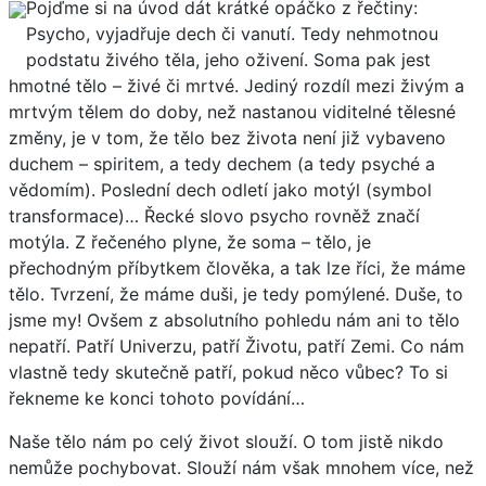
Pojďme si na úvod dát krátké opáčko z řečtiny:
Psycho, vyjadřuje dech či vanutí. Tedy nehmotnou
podstatu živého těla, jeho oživení. Soma pak jest
hmotné tělo – živé či mrtvé. Jediný rozdíl mezi živým a
mrtvým tělem do doby, než nastanou viditelné tělesné
změny, je v tom, že tělo bez života není již vybaveno
duchem – spiritem, a tedy dechem (a tedy psyché a
vědomím). Poslední dech odletí jako motýl (symbol
transformace)… Řecké slovo psycho rovněž značí
motýla. Z řečeného plyne, že soma – tělo, je
přechodným příbytkem člověka, a tak lze říci, že máme
tělo. Tvrzení, že máme duši, je tedy pomýlené. Duše, to
jsme my! Ovšem z absolutního pohledu nám ani to tělo
nepatří. Patří Univerzu, patří Životu, patří Zemi. Co nám
vlastně tedy skutečně patří, pokud něco vůbec? To si
řekneme ke konci tohoto povídání…
Naše tělo nám po celý život slouží. O tom jistě nikdo
nemůže pochybovat. Slouží nám však mnohem více, než