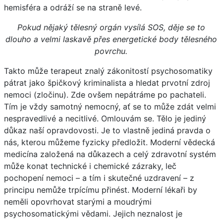
hemisféra a odráží se na straně levé.
Pokud nějaký tělesný orgán vysílá SOS, děje se to
dlouho a velmi laskavě přes energetické body tělesného
povrchu.
Takto může terapeut znalý zákonitostí psychosomatiky
pátrat jako špičkový kriminalista a hledat prvotní zdroj
nemoci (zločinu). Zde ovšem nepátráme po pachateli.
Tím je vždy samotný nemocný, ať se to může zdát velmi
nespravedlivé a necitlivé. Omlouvám se. Tělo je jediný
důkaz naší opravdovosti. Je to vlastně jediná pravda o
nás, kterou můžeme fyzicky předložit. Moderní vědecká
medicína založená na důkazech a celý zdravotní systém
může konat technické i chemické zázraky, leč
pochopení nemoci – a tím i skutečné uzdravení – z
principu nemůže trpícímu přinést. Moderní lékaři by
neměli opovrhovat starými a moudrými
psychosomatickými vědami. Jejich neznalost je