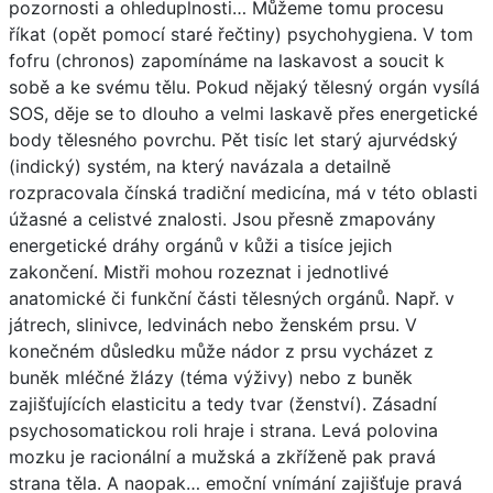
pozornosti a ohleduplnosti… Můžeme tomu procesu
říkat (opět pomocí staré řečtiny) psychohygiena. V tom
fofru (chronos) zapomínáme na laskavost a soucit k
sobě a ke svému tělu. Pokud nějaký tělesný orgán vysílá
SOS, děje se to dlouho a velmi laskavě přes energetické
body tělesného povrchu. Pět tisíc let starý ajurvédský
(indický) systém, na který navázala a detailně
rozpracovala čínská tradiční medicína, má v této oblasti
úžasné a celistvé znalosti. Jsou přesně zmapovány
energetické dráhy orgánů v kůži a tisíce jejich
zakončení. Mistři mohou rozeznat i jednotlivé
anatomické či funkční části tělesných orgánů. Např. v
játrech, slinivce, ledvinách nebo ženském prsu. V
konečném důsledku může nádor z prsu vycházet z
buněk mléčné žlázy (téma výživy) nebo z buněk
zajišťujících elasticitu a tedy tvar (ženství). Zásadní
psychosomatickou roli hraje i strana. Levá polovina
mozku je racionální a mužská a zkříženě pak pravá
strana těla. A naopak… emoční vnímání zajišťuje pravá