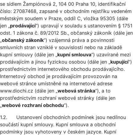
se sídlem Žampiónová 2, 104 00 Praha 10, identifikační
číslo: 27087468, zapsané v obchodním rejstříku vedeném
městským soudem v Praze, oddíl C, vložka 95305 (dále
jen „
prodávající
“) upravují v souladu s ustanovením § 1751
odst. 1 zákona č. 89/2012 Sb., občanský zákoník (dále jen
„
občanský zákoník
“) vzájemná práva a povinnosti
smluvních stran vzniklé v souvislosti nebo na základě
kupní smlouvy (dále jen „
kupní smlouva
“) uzavírané mezi
prodávajícím a jinou fyzickou osobou (dále jen „
kupující
“)
prostřednictvím internetového obchodu prodávajícího.
Internetový obchod je prodávajícím provozován na
webové stránce umístněné na internetové adrese
www.diochi.cz (dále jen „
webová stránka
“), a to
prostřednictvím rozhraní webové stránky (dále jen
„
webové rozhraní obchodu
“).
1.2. Ustanovení obchodních podmínek jsou nedílnou
součástí kupní smlouvy. Kupní smlouva a obchodní
podmínky jsou vyhotoveny v českém jazyce. Kupní