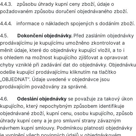
4.4.3. způsobu úhrady kupní ceny zboží, údaje o
požadovaném způsobu doručení objednávaného zboží.
4.4.4. informace o nákladech spojených s dodáním zboží.
4.5.
Dokončení objednávky.
Před zasláním objednávky
prodávajícímu je kupujícímu umožněno zkontrolovat a
měnit údaje, které do objednávky kupující vložil, a to i
s ohledem na možnost kupujícího zjišťovat a opravovat
chyby vzniklé při zadávání dat do objednávky. Objednávku
odešle kupující prodávajícímu kliknutím na tlačítko
„OBJEDNAT“. Údaje uvedené v objednávce jsou
prodávajícím považovány za správné.
4.6.
Odeslání objednávky
se považuje za takový úkon
kupujícího, který nepochybným způsobem identifikuje
objednávané zboží, kupní cenu, osobu kupujícího, způsob
úhrady kupní ceny a je pro smluvní strany závazným
návrhem kupní smlouvy. Podmínkou platnosti objednávky
je vyplnění všech povinných údajů v objednávkovém