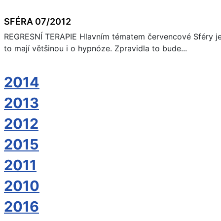
SFÉRA 07/2012
REGRESNÍ TERAPIE Hlavním tématem červencové Sféry je Reg
to mají většinou i o hypnóze. Zpravidla to bude...
2014
2013
2012
2015
2011
2010
2016