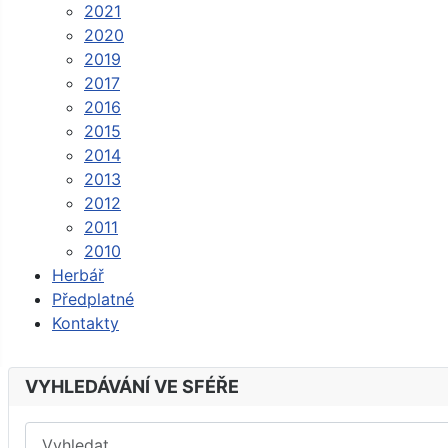
2021
2020
2019
2017
2016
2015
2014
2013
2012
2011
2010
Herbář
Předplatné
Kontakty
VYHLEDÁVÁNÍ VE SFÉŘE