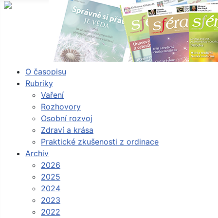
O časopisu
Rubriky
Vaření
Rozhovory
Osobní rozvoj
Zdraví a krása
Praktické zkušenosti z ordinace
Archiv
2026
2025
2024
2023
2022