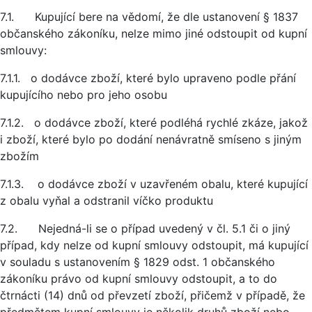
7.1. Kupující bere na vědomí, že dle ustanovení § 1837
občanského zákoníku, nelze mimo jiné odstoupit od kupní
smlouvy:
7.1.1. o dodávce zboží, které bylo upraveno podle přání
kupujícího nebo pro jeho osobu
7.1.2. o dodávce zboží, které podléhá rychlé zkáze, jakož
i zboží, které bylo po dodání nenávratně smíseno s jiným
zbožím
7.1.3. o dodávce zboží v uzavřeném obalu, které kupující
z obalu vyňal a odstranil víčko produktu
7.2. Nejedná-li se o případ uvedený v čl. 5.1 či o jiný
případ, kdy nelze od kupní smlouvy odstoupit, má kupující
v souladu s ustanovením § 1829 odst. 1 občanského
zákoníku právo od kupní smlouvy odstoupit, a to do
čtrnácti (14) dnů od převzetí zboží, přičemž v případě, že