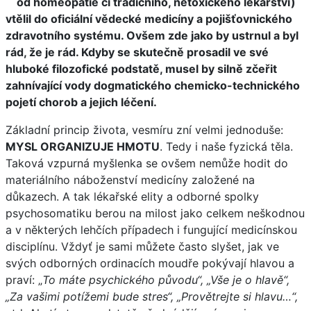
od homeopatie či tradičního, netoxického lékařství)
vtělil do oficiální vědecké medicíny a pojišťovnického
zdravotního systému. Ovšem zde jako by ustrnul a byl
rád, že je rád. Kdyby se skutečně prosadil ve své
hluboké filozofické podstatě, musel by silně zčeřit
zahnívající vody dogmatického chemicko-technického
pojetí chorob a jejich léčení.
Základní princip života, vesmíru zní velmi jednoduše:
MYSL ORGANIZUJE HMOTU
. Tedy i naše fyzická těla.
Taková vzpurná myšlenka se ovšem nemůže hodit do
materiálního náboženství medicíny založené na
důkazech. A tak lékařské elity a odborné spolky
psychosomatiku berou na milost jako celkem neškodnou
a v některých lehčích případech i fungující medicínskou
disciplínu. Vždyť je sami můžete často slyšet, jak ve
svých odborných ordinacích moudře pokývají hlavou a
praví: „
To máte psychického původu“, „Vše je o hlavě“,
„Za vašimi potížemi bude stres“, „Provětrejte si hlavu…“,