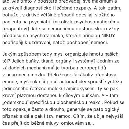
atd. Ale tímto v podstatě předvádějí své maximum a
zakrývají diagnostické i léčebné rozpaky. A tak, zatím,
bohužel, v drtivé většině případů odesílají složitého
pacienta na psychiatrii (nikoliv k psychosomatickému
terapeutovi), kde se nemocnému dostane skoro vždy
předpisu na psychofarmaka, která z principu NIKDY
nepřispějí k uzdravení, natož pochopení nemoci.
Jakým způsobem tedy mysl organizuje hmotu našich
těl? Jejich buňky, tkáně, orgány i systémy? Jedním ze
základních mechanizmů je tvorba neuropeptidů
v neuronech mozku. Přeloženo: Jakákoliv představa,
emoce, myšlenka či pocit automaticky spouští syntézu
jedinečného řetězce molekul aminokyselin. Ty se pak
krevní plazmou dostanou k cílovým buňkám. A – tam
„odemknou“ specifickou biochemickou reakci. Pokud se
toto opakuje často a dlouho, generuje se patologický
příznak a dále pak i tzv. nemoc. Cítím, že už je nejvyšší
čas přejít do běžné mluvy, omlouvám se…