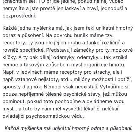
(chechtám se). TO přijde jedině, pokud na něj vůbec
nemyslíte a jste prostě jen laskaví a hraví, jednoduší a
bezprostřední.
Každá jedna myšlenka má, jak jsem řekl unikátní hmotný
odraz a působení. Na povrchu buněk máme tzv.
receptory. Ty jsou dle jejich druhu a funkcí rozličné a
rovněž specifické. Představují zámečky pro ty mozkové
klíčky. A ty pak dělají odemyky, odemyky… tak vzniká
nemoc a takovým způsobem mysl organizuje hmotu.
Např. v ledvinách máme receptory pro strachy, ale i
např. vztahové nejistoty, atd… milióny možností i potíží,
spousty diagnóz. Nemoci však neexistují. Vytváříme si
pouze nepříjemné tělesné psychické stavy, jež můžou
pominout, pokud toto pochopíme a ovládneme svou
mysl… a toto by nám měl vysvětlit lékař či nelékař
ovládající psychosomatickou vědu.
Každá myšlenka má unikátní hmotný odraz a působení.