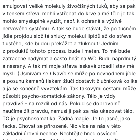
emulgovat veliké molekuly živočišných tuků, aby se pak
v tenkém střevu mohli vstřebat do krve a mé tělo je tak
mohlo smysluplně využít, např. k ochraně a výživě
nervového systému. A tak se bude stávat, že po tučném
jídle projdou složité shluky molekul lipidů až do střeva
tlustého, kde budou překážet a žluknout! Jedním
z produktů tohoto procesu bude i metan. To mě bude
zatraceně nadýmat a často hnát na WC. Budu naprdnutý
a nasraný. A tak mi moje střeva laskavě zrcadlí stav mé
mysli. (Usmívám se.) Navíc se může po nevhodném jídle
a posunu kamenů tlakem žluči dostavit žlučníková kolika
a já se konečně vyvztekám. Tak takovými cestami může
působit psycho-somatické zákony. Tělo je vždy
pravdivé – na rozdíl od nás. Pokud se dobrovolně
naučíme žít pravdu, nemusí ji pak za nás ukazovat tělo.
TO je psychosomatika. Žádná magie. Je to jasné, jako
facka. Chovat se přirozeně. Nic více na nás v této
základní úrovni nechce. Nechtějte hned osvícení