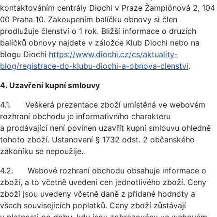
kontaktováním centrály Diochi v Praze Žampiónová 2, 104
00 Praha 10. Zakoupením balíčku obnovy si člen
prodlužuje členství o 1 rok. Bližší informace o druzích
balíčků obnovy najdete v záložce Klub Diochi nebo na
blogu Diochi
https://www.diochi.cz/cs/aktuality-
blog/registrace-do-klubu-diochi-a-obnova-clenstvi
.
4. Uzavření kupní smlouvy
4.1. Veškerá prezentace zboží umístěná ve webovém
rozhraní obchodu je informativního charakteru
a prodávající není povinen uzavřít kupní smlouvu ohledně
tohoto zboží. Ustanovení § 1732 odst. 2 občanského
zákoníku se nepoužije.
4.2. Webové rozhraní obchodu obsahuje informace o
zboží, a to včetně uvedení cen jednotlivého zboží. Ceny
zboží jsou uvedeny včetně daně z přidané hodnoty a
všech souvisejících poplatků. Ceny zboží zůstávají