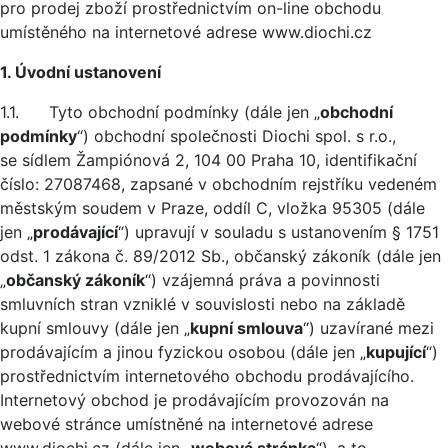
pro prodej zboží prostřednictvím on-line obchodu
umístěného na internetové adrese www.diochi.cz
1. Úvodní ustanovení
1.1. Tyto obchodní podmínky (dále jen „
obchodní
podmínky
“) obchodní společnosti Diochi spol. s r.o.,
se sídlem Žampiónová 2, 104 00 Praha 10, identifikační
číslo: 27087468, zapsané v obchodním rejstříku vedeném
městským soudem v Praze, oddíl C, vložka 95305 (dále
jen „
prodávající
“) upravují v souladu s ustanovením § 1751
odst. 1 zákona č. 89/2012 Sb., občanský zákoník (dále jen
„
občanský zákoník
“) vzájemná práva a povinnosti
smluvních stran vzniklé v souvislosti nebo na základě
kupní smlouvy (dále jen „
kupní smlouva
“) uzavírané mezi
prodávajícím a jinou fyzickou osobou (dále jen „
kupující
“)
prostřednictvím internetového obchodu prodávajícího.
Internetový obchod je prodávajícím provozován na
webové stránce umístněné na internetové adrese