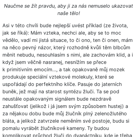
Naučme se žít pravdu, aby ji za nás nemuselo ukazovat
naše tělo!
Asi v této chvíli bude nejlepší uvést příklad (ze života,
jak se říká): Mám vzteka, nechci ale, aby se to moc
vědělo, vadí mi jistá situace, to či ono, ten či onen, mám
na něco pevný názor, který rozhodně kvůli těm blbcům
měnit nebudu, nesouhlasím s nimi, ale zachovám klid, a i
když jsem věčně nasranej, nesnížím se přece
k primitivním emocím…, a tak opakovaně můj mozek
produkuje speciální vztekové molekuly, které se
uspořádají do perfektního klíče. Pasuje do jaterních
buněk, jež mají na starost syntézu žluči. Ta se pod
neustále opakovaným signálem bude nezdravě
zahušťovat (jelikož i já jsem svým způsobem hustej) a
za nějakou dobu bude můj žlučník plný zelenožlutého
bláta, a jelikož zatvrzele neměním své postoje, budu si
pomalu vyrábět žlučníkové kameny. Ty budou
komplikovat průchod žluči do dvanáctníku, kde je třeba