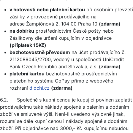
v hotovosti
nebo platební kartou
při osobním převzetí
zásilky v provozovně prodávajícího na
adrese Žampiónová 2, 104 00 Praha 10
(zdarma)
na dobírku
prostřednictvím České pošty nebo
Zásilkovny dle určení kupujícím v objednávce
(příplatek 15Kč)
bezhotovostně převodem
na účet prodávajícího č.
2112089045/2700, vedený u společnosti UniCredit
Bank Czech Republic and Slovakia, a.s.
(zdarma)
platební kartou
bezhotovostně prostřednictvím
platebního systému GoPay přímo z webového
rozhraní
diochi.cz
(zdarma)
6.2. Společně s kupní cenou je kupující povinen zaplatit
prodávajícímu také náklady spojené s balením a dodáním
zboží ve smluvené výši. Není-li uvedeno výslovně jinak,
rozumí se dále kupní cenou i náklady spojené s dodáním
zboží. Při objednávce nad 3000,- Kč kupujícímu nebudou