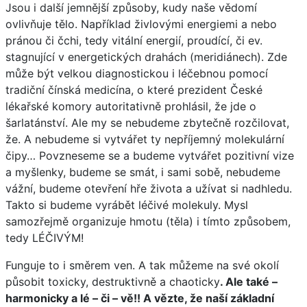
Jsou i další jemnější způsoby, kudy naše vědomí
ovlivňuje tělo. Například živlovými energiemi a nebo
pránou či čchi, tedy vitální energií, proudící, či ev.
stagnující v energetických drahách (meridiánech). Zde
může být velkou diagnostickou i léčebnou pomocí
tradiční čínská medicína, o které prezident České
lékařské komory autoritativně prohlásil, že jde o
šarlatánství. Ale my se nebudeme zbytečně rozčilovat,
že. A nebudeme si vytvářet ty nepříjemný molekulární
čipy… Povzneseme se a budeme vytvářet pozitivní vize
a myšlenky, budeme se smát, i sami sobě, nebudeme
vážní, budeme otevření hře života a užívat si nadhledu.
Takto si budeme vyrábět léčivé molekuly. Mysl
samozřejmě organizuje hmotu (těla) i tímto způsobem,
tedy LÉČIVÝM!
Funguje to i směrem ven. A tak můžeme na své okolí
působit toxicky, destruktivně a chaoticky
. Ale také –
harmonicky a lé – či – vě!! A vězte, že naší základní