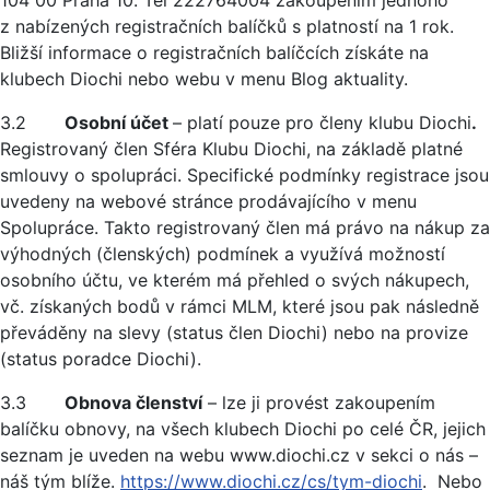
104 00 Praha 10. Tel 222764004 zakoupením jednoho
z nabízených registračních balíčků s platností na 1 rok.
Bližší informace o registračních balíčcích získáte na
klubech Diochi nebo webu v menu Blog aktuality.
3.2
Osobní účet
– platí pouze pro členy klubu Diochi
.
Registrovaný člen Sféra Klubu Diochi, na základě platné
smlouvy o spolupráci. Specifické podmínky registrace jsou
uvedeny na webové stránce prodávajícího v menu
Spolupráce. Takto registrovaný člen má právo na nákup za
výhodných (členských) podmínek a využívá možností
osobního účtu, ve kterém má přehled o svých nákupech,
vč. získaných bodů v rámci MLM, které jsou pak následně
převáděny na slevy (status člen Diochi) nebo na provize
(status poradce Diochi).
3.3
Obnova členství
– lze ji provést zakoupením
balíčku obnovy, na všech klubech Diochi po celé ČR, jejich
seznam je uveden na webu www.diochi.cz v sekci o nás –
náš tým blíže.
https://www.diochi.cz/cs/tym-diochi
. Nebo