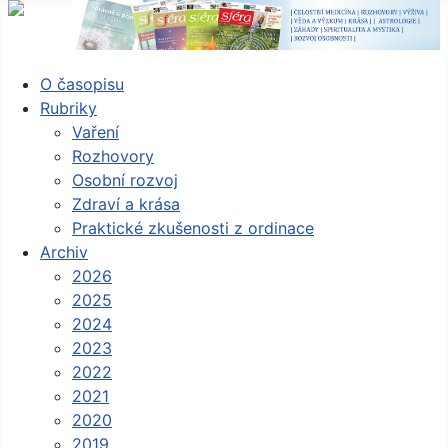
O časopisu
Rubriky
Vaření
Rozhovory
Osobní rozvoj
Zdraví a krása
Praktické zkušenosti z ordinace
Archiv
2026
2025
2024
2023
2022
2021
2020
2019