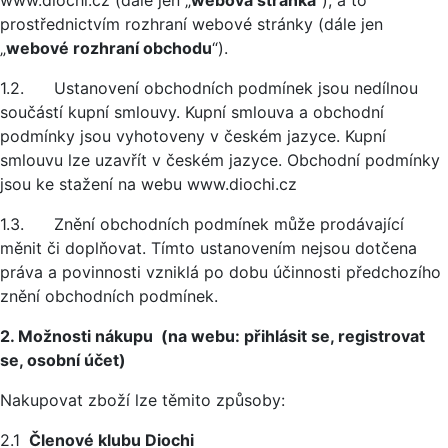
www.diochi.cz (dále jen „
webová stránka
“), a to
prostřednictvím rozhraní webové stránky (dále jen
„
webové rozhraní obchodu
“).
1.2. Ustanovení obchodních podmínek jsou nedílnou
součástí kupní smlouvy. Kupní smlouva a obchodní
podmínky jsou vyhotoveny v českém jazyce. Kupní
smlouvu lze uzavřít v českém jazyce. Obchodní podmínky
jsou ke stažení na webu www.diochi.cz
1.3. Znění obchodních podmínek může prodávající
měnit či doplňovat. Tímto ustanovením nejsou dotčena
práva a povinnosti vzniklá po dobu účinnosti předchozího
znění obchodních podmínek.
2. Možnosti nákupu (na webu: přihlásit se, registrovat
se, osobní účet)
Nakupovat zboží lze těmito způsoby:
2.1
Členové klubu Diochi