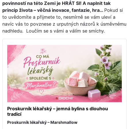
povinností na této Zemi je HRÁT SI! A naplnit tak
princip života – věčná inovace, fantazie, hra…
Pokud si
to uvědomíte a přijmete to, nesmírně se vám uleví a
navíc vás to povznese z urputných názorů k úsměvnému
nadhledu. Loučím se s vámi a válím se smíchy.
Proskurník lékařský – jemná bylina s dlouhou
tradicí
Proskurník lékařský – Marshmallow