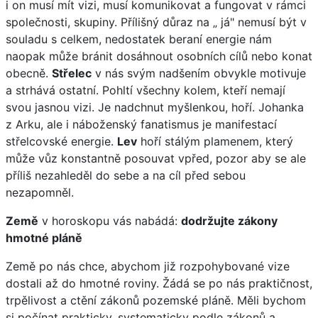
i on musí mít vizi, musí komunikovat a fungovat v rámci
společnosti, skupiny. Přílišný důraz na „ já" nemusí být v
souladu s celkem, nedostatek beraní energie nám
naopak může bránit dosáhnout osobních cílů nebo konat
obecně.
Střelec
v nás svým nadšením obvykle motivuje
a strhává ostatní. Pohltí všechny kolem, kteří nemají
svou jasnou vizi. Je nadchnut myšlenkou, hoří. Johanka
z Arku, ale i náboženský fanatismus je manifestací
střelcovské energie.
Lev
hoří stálým plamenem, který
může vůz konstantně posouvat vpřed, pozor aby se ale
příliš nezahleděl do sebe a na cíl před sebou
nezapomněl.
Země
v horoskopu vás nabádá:
dodržujte zákony
hmotné pláně
Země po nás chce, abychom již rozpohybované vize
dostali až do hmotné roviny. Žádá se po nás praktičnost,
trpělivost a ctění zákonů pozemské pláně. Měli bychom
si počínat prakticky, systematicky podle zákonů a