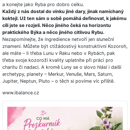
a konejte jako Ryba pro dobro celku.
Každý z nás dostal do vínku jiné dary, jinak namíchaný
koktejl. Už ten sám o sobě pomáhá definovat, k jakému
cíli jste se rozjeli. Něco jiného čeká na horizontu
praktického Býka a něco jiného citlivou Rybu.
Nezapomínejte, že ingredience netvoří jen sluneční
znamení. Můžete být ctižádostivý konstruktivní Kozoroh,
ale máte – li třeba Lunu v Raku nebo v Rybách, pak
třeba svoje kozoroží kvality uplatníte při práci pro
charitu či nadaci. A kromě Luny se o slovo hlásí i další
archetypy, planety – Merkur, Venuše, Mars, Saturn,
Jupiter, Neptun, Pluto – o těch si povíme víc příště.
www.ibalance.cz