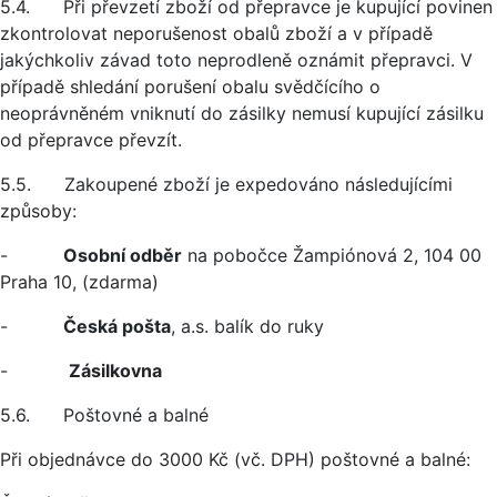
5.4. Při převzetí zboží od přepravce je kupující povinen
zkontrolovat neporušenost obalů zboží a v případě
jakýchkoliv závad toto neprodleně oznámit přepravci. V
případě shledání porušení obalu svědčícího o
neoprávněném vniknutí do zásilky nemusí kupující zásilku
od přepravce převzít.
5.5. Zakoupené zboží je expedováno následujícími
způsoby:
-
Osobní odběr
na pobočce Žampiónová 2, 104 00
Praha 10, (zdarma)
-
Česká pošta
, a.s. balík do ruky
-
Zásilkovna
5.6. Poštovné a balné
Při objednávce do 3000 Kč (vč. DPH) poštovné a balné: