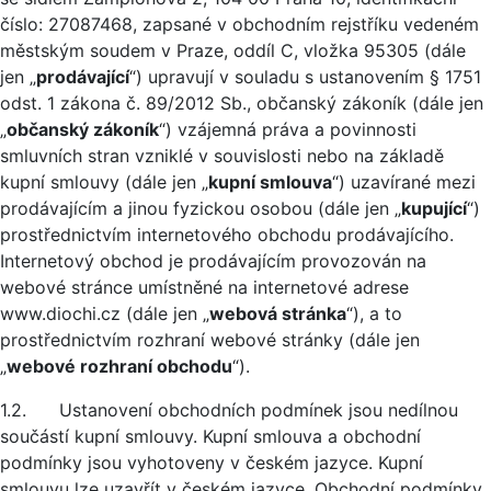
číslo: 27087468, zapsané v obchodním rejstříku vedeném
městským soudem v Praze, oddíl C, vložka 95305 (dále
jen „
prodávající
“) upravují v souladu s ustanovením § 1751
odst. 1 zákona č. 89/2012 Sb., občanský zákoník (dále jen
„
občanský zákoník
“) vzájemná práva a povinnosti
smluvních stran vzniklé v souvislosti nebo na základě
kupní smlouvy (dále jen „
kupní smlouva
“) uzavírané mezi
prodávajícím a jinou fyzickou osobou (dále jen „
kupující
“)
prostřednictvím internetového obchodu prodávajícího.
Internetový obchod je prodávajícím provozován na
webové stránce umístněné na internetové adrese
www.diochi.cz (dále jen „
webová stránka
“), a to
prostřednictvím rozhraní webové stránky (dále jen
„
webové rozhraní obchodu
“).
1.2. Ustanovení obchodních podmínek jsou nedílnou
součástí kupní smlouvy. Kupní smlouva a obchodní
podmínky jsou vyhotoveny v českém jazyce. Kupní
smlouvu lze uzavřít v českém jazyce. Obchodní podmínky