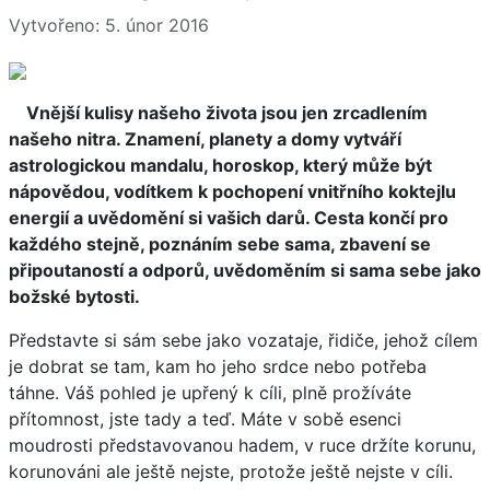
Vytvořeno: 5. únor 2016
Vnější kulisy našeho života jsou jen zrcadlením
našeho nitra. Znamení, planety a domy vytváří
astrologickou mandalu, horoskop, který může být
nápovědou, vodítkem k pochopení vnitřního koktejlu
energií a uvědomění si vašich darů. Cesta končí pro
každého stejně, poznáním sebe sama, zbavení se
připoutaností a odporů, uvědoměním si sama sebe jako
božské bytosti.
Představte si sám sebe jako vozataje, řidiče, jehož cílem
je dobrat se tam, kam ho jeho srdce nebo potřeba
táhne. Váš pohled je upřený k cíli, plně prožíváte
přítomnost, jste tady a teď. Máte v sobě esenci
moudrosti představovanou hadem, v ruce držíte korunu,
korunováni ale ještě nejste, protože ještě nejste v cíli.