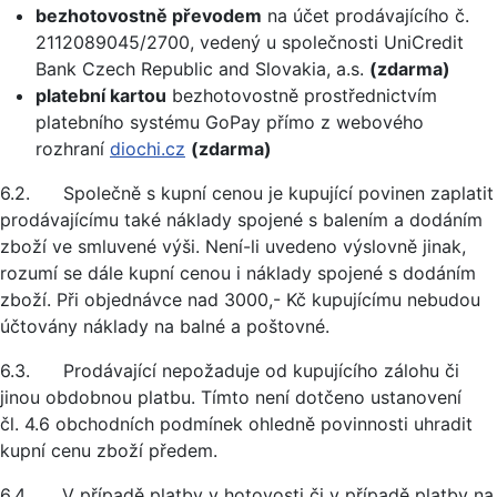
bezhotovostně převodem
na účet prodávajícího č.
2112089045/2700, vedený u společnosti UniCredit
Bank Czech Republic and Slovakia, a.s.
(zdarma)
platební kartou
bezhotovostně prostřednictvím
platebního systému GoPay přímo z webového
rozhraní
diochi.cz
(zdarma)
6.2. Společně s kupní cenou je kupující povinen zaplatit
prodávajícímu také náklady spojené s balením a dodáním
zboží ve smluvené výši. Není-li uvedeno výslovně jinak,
rozumí se dále kupní cenou i náklady spojené s dodáním
zboží. Při objednávce nad 3000,- Kč kupujícímu nebudou
účtovány náklady na balné a poštovné.
6.3. Prodávající nepožaduje od kupujícího zálohu či
jinou obdobnou platbu. Tímto není dotčeno ustanovení
čl. 4.6 obchodních podmínek ohledně povinnosti uhradit
kupní cenu zboží předem.
6.4. V případě platby v hotovosti či v případě platby na