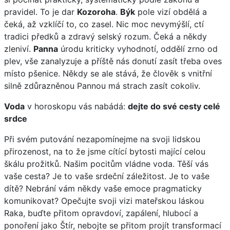
pravidel. To je dar
Kozoroha
.
Býk
pole vizí obdělá a
čeká, až vzklíčí to, co zasel. Nic moc nevymýšlí, ctí
tradici předků a zdravý selský rozum. Čeká a někdy
zleniví.
Panna
úrodu kriticky vyhodnotí, oddělí zrno od
plev, vše zanalyzuje a příště nás donutí zasít třeba oves
místo pšenice. Někdy se ale stává, že člověk s vnitřní
silně zdůrazněnou Pannou má strach zasít cokoliv.
Voda
v horoskopu vás nabádá:
dejte do své cesty celé
srdce
Při svém putování nezapomínejme na svoji lidskou
přirozenost, na to že jsme cítící bytosti mající celou
škálu prožitků. Našim pocitům vládne voda. Těší vás
vaše cesta? Je to vaše srdeční záležitost. Je to vaše
dítě? Nebrání vám někdy vaše emoce pragmaticky
komunikovat? Opečujte svoji vizi mateřskou láskou
Raka, buďte přitom opravdoví, zapálení, hlubocí a
ponoření jako Štír, nebojte se přitom projít transformací