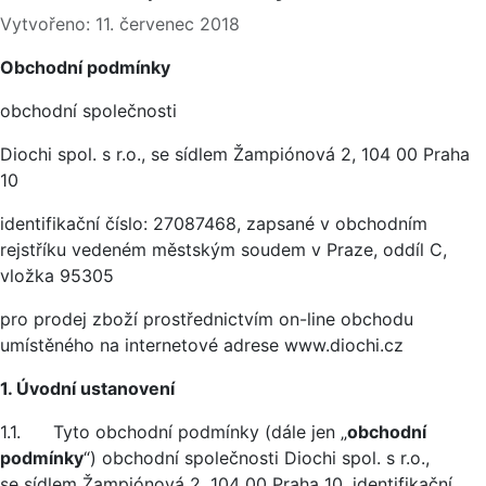
Základní údaje
Vytvořeno: 11. červenec 2018
Obchodní podmínky
obchodní společnosti
Diochi spol. s r.o., se sídlem Žampiónová 2, 104 00 Praha
10
identifikační číslo: 27087468, zapsané v obchodním
rejstříku vedeném městským soudem v Praze, oddíl C,
vložka 95305
pro prodej zboží prostřednictvím on-line obchodu
umístěného na internetové adrese www.diochi.cz
1. Úvodní ustanovení
1.1. Tyto obchodní podmínky (dále jen „
obchodní
podmínky
“) obchodní společnosti Diochi spol. s r.o.,
se sídlem Žampiónová 2, 104 00 Praha 10, identifikační