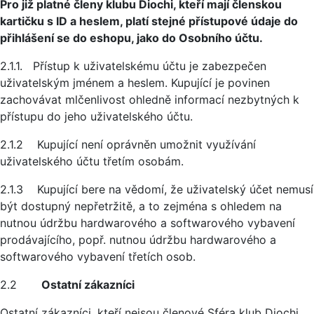
Pro již platné členy klubu Diochi, kteří mají členskou
kartičku s ID a heslem, platí stejné přístupové údaje do
přihlášení se do eshopu, jako do Osobního účtu.
2.1.1. Přístup k uživatelskému účtu je zabezpečen
uživatelským jménem a heslem. Kupující je povinen
zachovávat mlčenlivost ohledně informací nezbytných k
přístupu do jeho uživatelského účtu.
2.1.2 Kupující není oprávněn umožnit využívání
uživatelského účtu třetím osobám.
2.1.3 Kupující bere na vědomí, že uživatelský účet nemusí
být dostupný nepřetržitě, a to zejména s ohledem na
nutnou údržbu hardwarového a softwarového vybavení
prodávajícího, popř. nutnou údržbu hardwarového a
softwarového vybavení třetích osob.
2.2
Ostatní zákazníci
Ostatní zákazníci, kteří nejsou členové Sféra klub Diochi