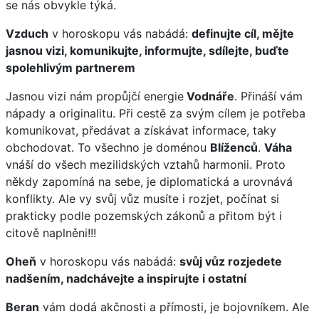
se nás obvykle týká.
Vzduch
v horoskopu vás nabádá:
definujte cíl, mějte
jasnou vizi, komunikujte, informujte, sdílejte, buďte
spolehlivým partnerem
Jasnou vizi nám propůjčí energie
Vodnáře
. Přináší vám
nápady a originalitu. Při cestě za svým cílem je potřeba
komunikovat, předávat a získávat informace, taky
obchodovat. To všechno je doménou
Blíženců
.
Váha
vnáší do všech mezilidských vztahů harmonii. Proto
někdy zapomíná na sebe, je diplomatická a urovnává
konflikty. Ale vy svůj vůz musíte i rozjet, počínat si
prakticky podle pozemských zákonů a přitom být i
citově naplněni!!!
Oheň
v horoskopu vás nabádá:
svůj vůz rozjedete
nadšením, nadchávejte a inspirujte i ostatní
Beran
vám dodá akčnosti a přímosti, je bojovníkem. Ale