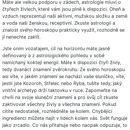
Máte ale velkou podporu v zádech, astrologie mluví o
čtyřech živlech, které vám jsou plně k dispozici. Oheň a
vzduch reprezentují naši aktivní, mužskou složku a země
a voda naši ženskou, receptivní. Zkuste astrologii a
znalost svého horoskopu prakticky využít, rozhodně se
jí nenechte zaklít.
Jste oním vozatajem, cíl na horizontu máte jasně
definovaný a z astrologického pohledu v sobě
namíchaný koktejl energií. Máte k dispozici čtyři živly,
tedy dvanáct znamení zvěrokruhu. Ze svého horoskopu
asi víte, v jakém znamení se nachází vaše sluníčko, víte,
jestli jste Kozoroh, Střelec nebo Ryba, tušíte tedy, jaký
vnitřní archetyp drží taktovku v ruce. Zapomeňte na
chvíli na svoje sluneční znamení a pro svůj cíl zkuste
zaktivovat všechny živly a všechna znamení. Pokud
cítíte nedostatek, rozhlédněte se kolem. Chybějící
ingredienci můžete najít v lidech kolem vás. Svět funguje
jako zrcadlo. Co nás přitahuje nebo naopak odpuzuje, to