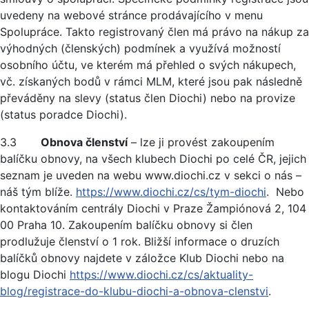
uvedeny na webové stránce prodávajícího v menu
Spolupráce. Takto registrovaný člen má právo na nákup za
výhodných (členských) podmínek a využívá možností
osobního účtu, ve kterém má přehled o svých nákupech,
vč. získaných bodů v rámci MLM, které jsou pak následně
převáděny na slevy (status člen Diochi) nebo na provize
(status poradce Diochi).
3.3
Obnova členství
– lze ji provést zakoupením
balíčku obnovy, na všech klubech Diochi po celé ČR, jejich
seznam je uveden na webu www.diochi.cz v sekci o nás –
náš tým blíže.
https://www.diochi.cz/cs/tym-diochi
. Nebo
kontaktováním centrály Diochi v Praze Žampiónová 2, 104
00 Praha 10. Zakoupením balíčku obnovy si člen
prodlužuje členství o 1 rok. Bližší informace o druzích
balíčků obnovy najdete v záložce Klub Diochi nebo na
blogu Diochi
https://www.diochi.cz/cs/aktuality-
blog/registrace-do-klubu-diochi-a-obnova-clenstvi
.