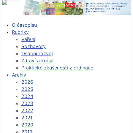
O časopisu
Rubriky
Vaření
Rozhovory
Osobní rozvoj
Zdraví a krása
Praktické zkušenosti z ordinace
Archiv
2026
2025
2024
2023
2022
2021
2020
2019