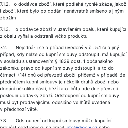
7.1.2. o dodávce zboží, které podléhá rychlé zkáze, jakož
i zboží, které bylo po dodání nenávratně smíseno s jiným
zbožím
7.1.3. o dodávce zboží v uzavřeném obalu, které kupující
z obalu vyňal a odstranil víčko produktu
7.2. Nejedná-li se o případ uvedený v čl. 5.1 či o jiný
případ, kdy nelze od kupní smlouvy odstoupit, má kupující
v souladu s ustanovením § 1829 odst. 1 občanského
zákoníku právo od kupní smlouvy odstoupit, a to do
čtrnácti (14) dnů od převzetí zboží, přičemž v případě, že
předmětem kupní smlouvy je několik druhů zboží nebo
dodání několika částí, běží tato lhůta ode dne převzetí
poslední dodávky zboží. Odstoupení od kupní smlouvy
musí být prodávajícímu odesláno ve lhůtě uvedené
v předchozí větě.
7.3. Odstoupení od kupní smlouvy může kupující
provést elektronicky na email
info@diochi.cz
nebo