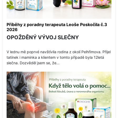
Příběhy z poradny terapeuta Leoše Poskočila č.3
2026
OPOŽDĚNÝ VÝVOJ SLEČNY
V lednu mě poprvé navštívila rodina z okolí Pelhřimova. Přijel
tatínek i maminka a klientem v tomto případě byla 12letá
slečna. Dozvěděl jsem se, že...