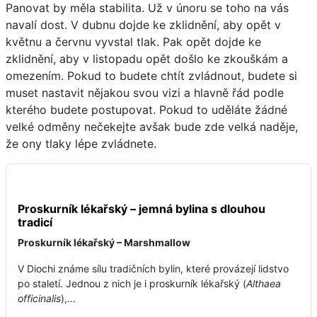
Panovat by měla stabilita. Už v únoru se toho na vás
navalí dost. V dubnu dojde ke zklidnění, aby opět v
květnu a červnu vyvstal tlak. Pak opět dojde ke
zklidnění, aby v listopadu opět došlo ke zkouškám a
omezením. Pokud to budete chtít zvládnout, budete si
muset nastavit nějakou svou vizi a hlavně řád podle
kterého budete postupovat. Pokud to uděláte žádné
velké odměny nečekejte avšak bude zde velká naděje,
že ony tlaky lépe zvládnete.
Proskurník lékařský – jemná bylina s dlouhou
tradicí
Proskurník lékařský – Marshmallow
V Diochi známe sílu tradičních bylin, které provázejí lidstvo
po staletí. Jednou z nich je i proskurník lékařský (
Althaea
officinalis
),...