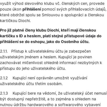
využít výhod slevového klubu vč. členských cen, provede
pouze úkon
přihlášení
pomocí svých přihlašovacích údajů,
které obdržel spolu se Smlouvou o spolupráci a členskou
kartičkou Diochi.
Pro již platné členy klubu Diochi, kteří mají členskou
kartičku s ID a heslem, platí stejné přístupové údaje do
přihlášení se do eshopu, jako do Osobního účtu.
2.1.1. Přístup k uživatelskému účtu je zabezpečen
uživatelským jménem a heslem. Kupující je povinen
zachovávat mlčenlivost ohledně informací nezbytných k
přístupu do jeho uživatelského účtu.
2.1.2 Kupující není oprávněn umožnit využívání
uživatelského účtu třetím osobám.
2.1.3 Kupující bere na vědomí, že uživatelský účet nemusí
být dostupný nepřetržitě, a to zejména s ohledem na
nutnou údržbu hardwarového a softwarového vybavení