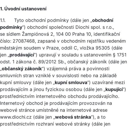
1. Úvodní ustanovení
1.1. Tyto obchodní podmínky (dále jen „
obchodní
podmínky
“) obchodní společnosti Diochi spol. s r.o.,
se sídlem Žampiónová 2, 104 00 Praha 10, identifikační
číslo: 27087468, zapsané v obchodním rejstříku vedeném
městským soudem v Praze, oddíl C, vložka 95305 (dále
jen „
prodávající
“) upravují v souladu s ustanovením § 1751
odst. 1 zákona č. 89/2012 Sb., občanský zákoník (dále jen
„
občanský zákoník
“) vzájemná práva a povinnosti
smluvních stran vzniklé v souvislosti nebo na základě
kupní smlouvy (dále jen „
kupní smlouva
“) uzavírané mezi
prodávajícím a jinou fyzickou osobou (dále jen „
kupující
“)
prostřednictvím internetového obchodu prodávajícího.
Internetový obchod je prodávajícím provozován na
webové stránce umístněné na internetové adrese
www.diochi.cz (dále jen „
webová stránka
“), a to
prostřednictvím rozhraní webové stránky (dále jen