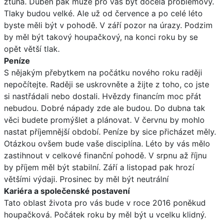
ztuha. Duben pak může pro vás být docela problémový.
Tlaky budou velké. Ale už od července a po celé léto
byste měli být v pohodě. V září pozor na úrazy. Podzim
by měl být takový houpačkový, na konci roku by se
opět větší tlak.
Peníze
S nějakým přebytkem na počátku nového roku raději
nepočítejte. Raději se uskrovněte a žijte z toho, co jste
si nastřádali nebo dostali. Hvězdy financím moc přát
nebudou. Dobré nápady zde ale budou. Do dubna tak
věci budete promýšlet a plánovat. V červnu by mohlo
nastat příjemnější období. Peníze by sice přicházet měly.
Otázkou ovšem bude vaše disciplína. Léto by vás mělo
zastihnout v celkové finanční pohodě. V srpnu až říjnu
by příjem měl být stabilní. Září a listopad pak hrozí
většími výdaji. Prosinec by měl být neutrální
Kariéra a společenské postavení
Tato oblast života pro vás bude v roce 2016 poněkud
houpačková. Počátek roku by měl být u vcelku klidný.