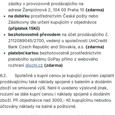
zásilky v provozovně prodávajícího na
adrese Žampiónová 2, 104 00 Praha 10
(zdarma)
na dobírku
prostřednictvím České pošty nebo
Zásilkovny dle určení kupujícím v objednávce
(příplatek 15Kč)
bezhotovostně převodem
na účet prodávajícího č.
2112089045/2700, vedený u společnosti UniCredit
Bank Czech Republic and Slovakia, a.s.
(zdarma)
platební kartou
bezhotovostně prostřednictvím
platebního systému GoPay přímo z webového
rozhraní
diochi.cz
(zdarma)
6.2. Společně s kupní cenou je kupující povinen zaplatit
prodávajícímu také náklady spojené s balením a dodáním
zboží ve smluvené výši. Není-li uvedeno výslovně jinak,
rozumí se dále kupní cenou i náklady spojené s dodáním
zboží. Při objednávce nad 3000,- Kč kupujícímu nebudou
účtovány náklady na balné a poštovné.