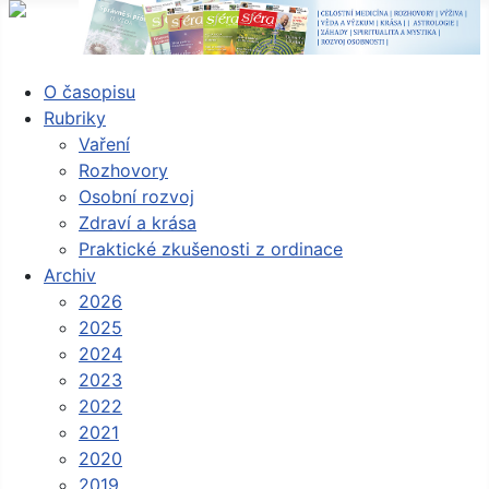
O časopisu
Rubriky
Vaření
Rozhovory
Osobní rozvoj
Zdraví a krása
Praktické zkušenosti z ordinace
Archiv
2026
2025
2024
2023
2022
2021
2020
2019