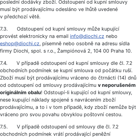
poslední dodávky zboží. Odstoupení od kupní smlouvy
musí být prodávajícímu odesláno ve lhůtě uvedené
v předchozí větě.
7.3. Odstoupení od kupní smlouvy může kupující
provést elektronicky na email
info@diochi.cz
nebo
eshop@diochi.cz
, písemně nebo osobně na adresu sídla
firmy Diochi, spol. s r.o., Žampiónová 2, 104 00 Praha 10.
7.4. V případě odstoupení od kupní smlouvy dle čl. 7.2
obchodních podmínek se kupní smlouva od počátku ruší.
Zboží musí být prodávajícímu vráceno do čtrnácti (14) dnů
od odstoupení od smlouvy prodávajícímu
v neporušeném
originálním obalu
! Odstoupí-li kupující od kupní smlouvy,
nese kupující náklady spojené s navrácením zboží
prodávajícímu, a to i v tom případě, kdy zboží nemůže být
vráceno pro svou povahu obvyklou poštovní cestou.
7.5. V případě odstoupení od smlouvy dle čl. 7.2
obchodních podmínek vrátí prodávající peněžní