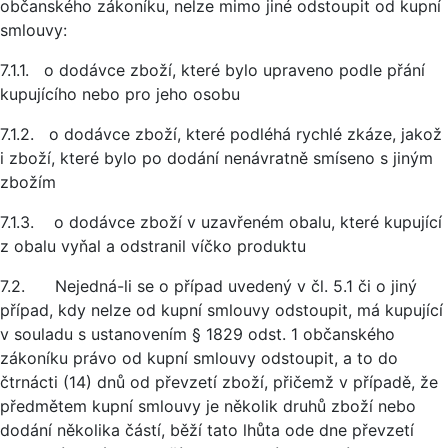
občanského zákoníku, nelze mimo jiné odstoupit od kupní
smlouvy:
7.1.1. o dodávce zboží, které bylo upraveno podle přání
kupujícího nebo pro jeho osobu
7.1.2. o dodávce zboží, které podléhá rychlé zkáze, jakož
i zboží, které bylo po dodání nenávratně smíseno s jiným
zbožím
7.1.3. o dodávce zboží v uzavřeném obalu, které kupující
z obalu vyňal a odstranil víčko produktu
7.2. Nejedná-li se o případ uvedený v čl. 5.1 či o jiný
případ, kdy nelze od kupní smlouvy odstoupit, má kupující
v souladu s ustanovením § 1829 odst. 1 občanského
zákoníku právo od kupní smlouvy odstoupit, a to do
čtrnácti (14) dnů od převzetí zboží, přičemž v případě, že
předmětem kupní smlouvy je několik druhů zboží nebo
dodání několika částí, běží tato lhůta ode dne převzetí