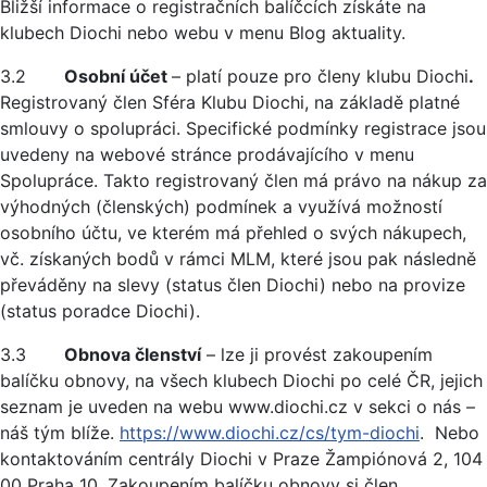
Bližší informace o registračních balíčcích získáte na
klubech Diochi nebo webu v menu Blog aktuality.
3.2
Osobní účet
– platí pouze pro členy klubu Diochi
.
Registrovaný člen Sféra Klubu Diochi, na základě platné
smlouvy o spolupráci. Specifické podmínky registrace jsou
uvedeny na webové stránce prodávajícího v menu
Spolupráce. Takto registrovaný člen má právo na nákup za
výhodných (členských) podmínek a využívá možností
osobního účtu, ve kterém má přehled o svých nákupech,
vč. získaných bodů v rámci MLM, které jsou pak následně
převáděny na slevy (status člen Diochi) nebo na provize
(status poradce Diochi).
3.3
Obnova členství
– lze ji provést zakoupením
balíčku obnovy, na všech klubech Diochi po celé ČR, jejich
seznam je uveden na webu www.diochi.cz v sekci o nás –
náš tým blíže.
https://www.diochi.cz/cs/tym-diochi
. Nebo
kontaktováním centrály Diochi v Praze Žampiónová 2, 104
00 Praha 10. Zakoupením balíčku obnovy si člen