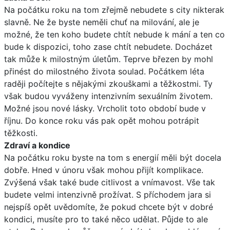
Na počátku roku na tom zřejmě nebudete s city nikterak
slavně. Ne že byste neměli chuť na milování, ale je
možné, že ten koho budete chtít nebude k mání a ten co
bude k dispozici, toho zase chtít nebudete. Docházet
tak může k milostným úletům. Teprve březen by mohl
přinést do milostného života soulad. Počátkem léta
raději počítejte s nějakými zkouškami a těžkostmi. Ty
však budou vyváženy intenzivním sexuálním životem.
Možné jsou nové lásky. Vrcholit toto období bude v
říjnu. Do konce roku vás pak opět mohou potrápit
těžkosti.
Zdraví a kondice
Na počátku roku byste na tom s energií měli být docela
dobře. Hned v únoru však mohou přijít komplikace.
Zvýšená však také bude citlivost a vnímavost. Vše tak
budete velmi intenzivně prožívat. S příchodem jara si
nejspíš opět uvědomíte, že pokud chcete být v dobré
kondici, musíte pro to také něco udělat. Půjde to ale