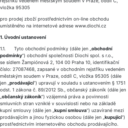
rejstříku vedeném městským soudem v Praze, oddíl C,
vložka 95305
pro prodej zboží prostřednictvím on-line obchodu
umístěného na internetové adrese www.diochi.cz
1. Úvodní ustanovení
1.1. Tyto obchodní podmínky (dále jen „
obchodní
podmínky
“) obchodní společnosti Diochi spol. s r.o.,
se sídlem Žampiónová 2, 104 00 Praha 10, identifikační
číslo: 27087468, zapsané v obchodním rejstříku vedeném
městským soudem v Praze, oddíl C, vložka 95305 (dále
jen „
prodávající
“) upravují v souladu s ustanovením § 1751
odst. 1 zákona č. 89/2012 Sb., občanský zákoník (dále jen
„
občanský zákoník
“) vzájemná práva a povinnosti
smluvních stran vzniklé v souvislosti nebo na základě
kupní smlouvy (dále jen „
kupní smlouva
“) uzavírané mezi
prodávajícím a jinou fyzickou osobou (dále jen „
kupující
“)
prostřednictvím internetového obchodu prodávajícího.