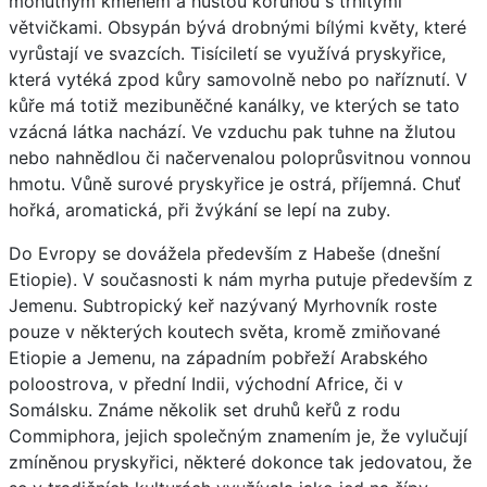
mohutným kmenem a hustou korunou s trnitými
větvičkami. Obsypán bývá drobnými bílými květy, které
vyrůstají ve svazcích. Tisíciletí se využívá pryskyřice,
která vytéká zpod kůry samovolně nebo po naříznutí. V
kůře má totiž mezibuněčné kanálky, ve kterých se tato
vzácná látka nachází. Ve vzduchu pak tuhne na žlutou
nebo nahnědlou či načervenalou poloprůsvitnou vonnou
hmotu. Vůně surové pryskyřice je ostrá, příjemná. Chuť
hořká, aromatická, při žvýkání se lepí na zuby.
Do Evropy se dovážela především z Habeše (dnešní
Etiopie). V současnosti k nám myrha putuje především z
Jemenu. Subtropický keř nazývaný Myrhovník roste
pouze v některých koutech světa, kromě zmiňované
Etiopie a Jemenu, na západním pobřeží Arabského
poloostrova, v přední Indii, východní Africe, či v
Somálsku. Známe několik set druhů keřů z rodu
Commiphora, jejich společným znamením je, že vylučují
zmíněnou pryskyřici, některé dokonce tak jedovatou, že