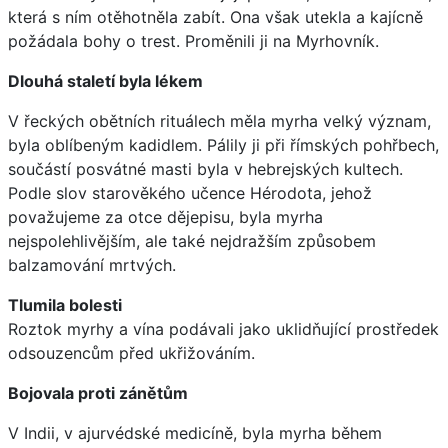
která s ním otěhotněla zabít. Ona však utekla a kajícně
požádala bohy o trest. Proměnili ji na Myrhovník.
Dlouhá staletí byla lékem
V řeckých obětních rituálech měla myrha velký význam,
byla oblíbeným kadidlem. Pálily ji při římských pohřbech,
součástí posvátné masti byla v hebrejských kultech.
Podle slov starověkého učence Hérodota, jehož
považujeme za otce dějepisu, byla myrha
nejspolehlivějším, ale také nejdražším způsobem
balzamování mrtvých.
Tlumila bolesti
Roztok myrhy a vína podávali jako uklidňující prostředek
odsouzencům před ukřižováním.
Bojovala proti zánětům
V Indii, v ajurvédské medicíně, byla myrha během