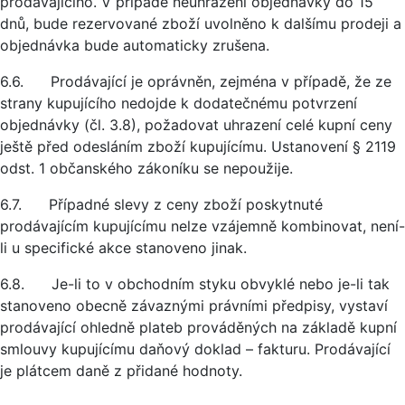
prodávajícího. V případě neuhrazení objednávky do 15
dnů, bude rezervované zboží uvolněno k dalšímu prodeji a
objednávka bude automaticky zrušena.
6.6. Prodávající je oprávněn, zejména v případě, že ze
strany kupujícího nedojde k dodatečnému potvrzení
objednávky (čl. 3.8), požadovat uhrazení celé kupní ceny
ještě před odesláním zboží kupujícímu. Ustanovení § 2119
odst. 1 občanského zákoníku se nepoužije.
6.7. Případné slevy z ceny zboží poskytnuté
prodávajícím kupujícímu nelze vzájemně kombinovat, není-
li u specifické akce stanoveno jinak.
6.8. Je-li to v obchodním styku obvyklé nebo je-li tak
stanoveno obecně závaznými právními předpisy, vystaví
prodávající ohledně plateb prováděných na základě kupní
smlouvy kupujícímu daňový doklad – fakturu. Prodávající
je plátcem daně z přidané hodnoty.