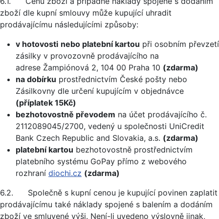
6.1. Cenu zboží a případné náklady spojené s dodáním
zboží dle kupní smlouvy může kupující uhradit
prodávajícímu následujícími způsoby:
v hotovosti
nebo platební kartou
při osobním převzetí
zásilky v provozovně prodávajícího na
adrese Žampiónová 2, 104 00 Praha 10
(zdarma)
na dobírku
prostřednictvím České pošty nebo
Zásilkovny dle určení kupujícím v objednávce
(příplatek 15Kč)
bezhotovostně převodem
na účet prodávajícího č.
2112089045/2700, vedený u společnosti UniCredit
Bank Czech Republic and Slovakia, a.s.
(zdarma)
platební kartou
bezhotovostně prostřednictvím
platebního systému GoPay přímo z webového
rozhraní
diochi.cz
(zdarma)
6.2. Společně s kupní cenou je kupující povinen zaplatit
prodávajícímu také náklady spojené s balením a dodáním
zboží ve smluvené výši. Není-li uvedeno výslovně jinak,