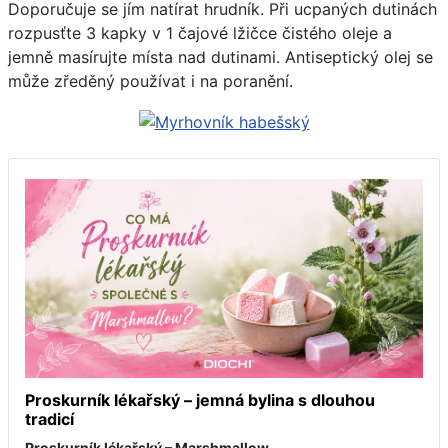
Doporučuje se jím natírat hrudník. Při ucpaných dutinách
rozpusťte 3 kapky v 1 čajové lžičce čistého oleje a
jemně masírujte místa nad dutinami. Antiseptický olej se
může zředěný používat i na poranění.
Proskurník lékařský – jemná bylina s dlouhou
tradicí
Proskurník lékařský – Marshmallow