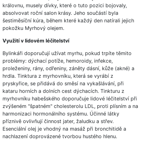
královnu, musely dívky, které o tuto pozici bojovaly,
absolvovat roční salon krásy. Jeho součástí byla
šestiměsíční kúra, během které každý den natírali jejich
pokožku Myrhový olejem.
Využití v lidovém léčitelství
Bylinkáři doporučují užívat myrhu, pokud trpíte těmito
problémy: dýchací potíže, hemoroidy, infekce,
proleženiny, rány, odřeniny, záněty dásní, kůže (akné) a
hrdla. Tinktura z myrhovníku, která se vyrábí z
pryskyřice, se přidává do směsí na vykašlávání, při
kataru horních a dolních cest dýchacích. Tinkturu z
myrhovníku habešského doporučuje lidové léčitelství při
zvýšeném "špatném" cholesterolu LDL, proti plísním a na
harmonizaci hormonálního systému. Účinné látky
příznivě ovlivňují činnost jater, žaludku a střev.
Esenciální olej je vhodný na masáž při bronchitidě a
nachlazení doprovázené tvorbou hustého hlenu.