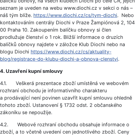
balíčku obnovy, na všech klubech Diochi po celé ČR, jejich
seznam je uveden na webu www.diochi.cz v sekci o nás –
náš tým blíže.
https://www.diochi.cz/cs/tym-diochi
. Nebo
kontaktováním centrály Diochi v Praze Žampiónová 2, 104
00 Praha 10. Zakoupením balíčku obnovy si člen
prodlužuje členství o 1 rok. Bližší informace o druzích
balíčků obnovy najdete v záložce Klub Diochi nebo na
blogu Diochi
https://www.diochi.cz/cs/aktuality-
blog/registrace-do-klubu-diochi-a-obnova-clenstvi
.
4. Uzavření kupní smlouvy
4.1. Veškerá prezentace zboží umístěná ve webovém
rozhraní obchodu je informativního charakteru
a prodávající není povinen uzavřít kupní smlouvu ohledně
tohoto zboží. Ustanovení § 1732 odst. 2 občanského
zákoníku se nepoužije.
4.2. Webové rozhraní obchodu obsahuje informace o
zboží, a to včetně uvedení cen jednotlivého zboží. Ceny