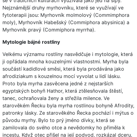
se v tradičních kulturách využívala jako jed na šípy.
Nejznámější druhy myrhovníku, které se využívají ve
fytoterapii jsou: Myrhovník molmolový (Commimphora
moly), Myrhovník Habešský (Commiphora abysinica) a
Myrhovník pravý (Commiphora myrrha).
Mytologie bájné rostliny
Velkému významu rostliny nasvědčuje i mytologie, která
ji opřádala mnoha kouzelnými vlastnostmi. Myrha byla
součástí kadidlové směsi, která byla prodávána jako
afrodiziakum s kouzelnou mocí vyvolat u lidí lásku.
Proto byla myrha zasvěcena jedné z nejstarších
egyptských bohyň Hathor, která ztělesňovala štěstí,
tanec, ochraňovala ženy a střežila milence. Ve
starověkém Řecku byla myrha rostlinou bohyně Afrodity,
patronky lásky. Ze starověkého Řecka pochází i mýtus o
původu myrhy. Bylo to prý jméno dívky, která se
zamilovala do svého otce a nevědomky ho přiměla k
incestu. Když otec přišel na její podvod, rozkázal dceru,