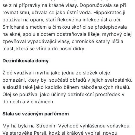
se z ní přípravky na krásné vlasy. Doporučovala se při
revmatismu, užívala se jako ústní voda. Hippokrates ji
používal na opary, staří Řekové na infekce úst a očí.
Smíchaná s medem a čínskou skořicí se předepisovala
na akné, spolu s octem odstraňovala lišeje, myrhový olej
zpevňoval vypadávající vlasy, chronické katary léčila
mast, která se vtírala do nosní dírky.
Dezinfikovala domy
Židé využívali myrhu jako jednu ze složek oleje
pomazání, který byl součástí obřadů v jejich svatostánku
a sloužil také jako kadidlo během náboženských rituálů.
Olej se používal jako účinný dezinfekční prostředek v
domech a v chrámech.
Stala se vzácným parfémem
Myrha byla na Středním Východě vyhlášenou voňavkou.
Ve starověké Persii, když si králové vybírali novou