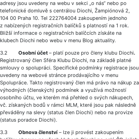
adresy jsou uvedeny na webu v sekci „o nás“ nebo po
telefonické domluvě s centrálou Diochi, Žampiónová 2,
104 00 Praha 10. Tel 222764004 zakoupením jednoho
z nabízených registračních balíčků s platností na 1 rok.
Bližší informace o registračních balíčcích získáte na
klubech Diochi nebo webu v menu Blog aktuality.
3.2
Osobní účet
– platí pouze pro členy klubu Diochi
.
Registrovaný člen Sféra Klubu Diochi, na základě platné
smlouvy o spolupráci. Specifické podmínky registrace jsou
uvedeny na webové stránce prodávajícího v menu
Spolupráce. Takto registrovaný člen má právo na nákup za
výhodných (členských) podmínek a využívá možností
osobního účtu, ve kterém má přehled o svých nákupech,
vč. získaných bodů v rámci MLM, které jsou pak následně
převáděny na slevy (status člen Diochi) nebo na provize
(status poradce Diochi).
3.3
Obnova členství
– lze ji provést zakoupením