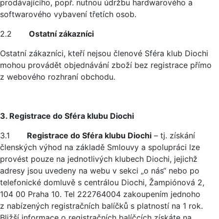
prodávajícího, popř. nutnou údržbu hardwarového a
softwarového vybavení třetích osob.
2.2
Ostatní zákazníci
Ostatní zákazníci, kteří nejsou členové Sféra klub Diochi
mohou provádět objednávání zboží bez registrace přímo
z webového rozhraní obchodu.
3. Registrace do Sféra klubu Diochi
3.1
Registrace do Sféra klubu Diochi
– tj. získání
členských výhod na základě Smlouvy a spolupráci lze
provést pouze na jednotlivých klubech Diochi, jejichž
adresy jsou uvedeny na webu v sekci „o nás“ nebo po
telefonické domluvě s centrálou Diochi, Žampiónová 2,
104 00 Praha 10. Tel 222764004 zakoupením jednoho
z nabízených registračních balíčků s platností na 1 rok.
Bližší informace o registračních balíčcích získáte na