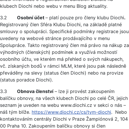
klubech Diochi nebo webu v menu Blog aktuality.
3.2
Osobní účet
– platí pouze pro členy klubu Diochi
.
Registrovaný člen Sféra Klubu Diochi, na základě platné
smlouvy o spolupráci. Specifické podmínky registrace jsou
uvedeny na webové stránce prodávajícího v menu
Spolupráce. Takto registrovaný člen má právo na nákup za
výhodných (členských) podmínek a využívá možností
osobního účtu, ve kterém má přehled o svých nákupech,
vč. získaných bodů v rámci MLM, které jsou pak následně
převáděny na slevy (status člen Diochi) nebo na provize
(status poradce Diochi).
3.3
Obnova členství
– lze ji provést zakoupením
balíčku obnovy, na všech klubech Diochi po celé ČR, jejich
seznam je uveden na webu www.diochi.cz v sekci o nás –
náš tým blíže.
https://www.diochi.cz/cs/tym-diochi
. Nebo
kontaktováním centrály Diochi v Praze Žampiónová 2, 104
00 Praha 10. Zakoupením balíčku obnovy si člen