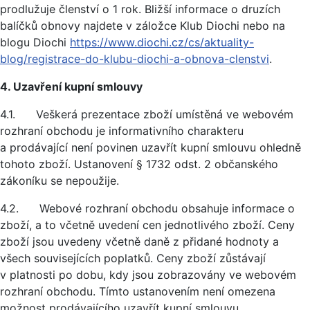
prodlužuje členství o 1 rok. Bližší informace o druzích
balíčků obnovy najdete v záložce Klub Diochi nebo na
blogu Diochi
https://www.diochi.cz/cs/aktuality-
blog/registrace-do-klubu-diochi-a-obnova-clenstvi
.
4. Uzavření kupní smlouvy
4.1. Veškerá prezentace zboží umístěná ve webovém
rozhraní obchodu je informativního charakteru
a prodávající není povinen uzavřít kupní smlouvu ohledně
tohoto zboží. Ustanovení § 1732 odst. 2 občanského
zákoníku se nepoužije.
4.2. Webové rozhraní obchodu obsahuje informace o
zboží, a to včetně uvedení cen jednotlivého zboží. Ceny
zboží jsou uvedeny včetně daně z přidané hodnoty a
všech souvisejících poplatků. Ceny zboží zůstávají
v platnosti po dobu, kdy jsou zobrazovány ve webovém
rozhraní obchodu. Tímto ustanovením není omezena
možnost prodávajícího uzavřít kupní smlouvu