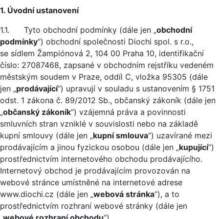
1. Úvodní ustanovení
1.1. Tyto obchodní podmínky (dále jen „
obchodní
podmínky
“) obchodní společnosti Diochi spol. s r.o.,
se sídlem Žampiónová 2, 104 00 Praha 10, identifikační
číslo: 27087468, zapsané v obchodním rejstříku vedeném
městským soudem v Praze, oddíl C, vložka 95305 (dále
jen „
prodávající
“) upravují v souladu s ustanovením § 1751
odst. 1 zákona č. 89/2012 Sb., občanský zákoník (dále jen
„
občanský zákoník
“) vzájemná práva a povinnosti
smluvních stran vzniklé v souvislosti nebo na základě
kupní smlouvy (dále jen „
kupní smlouva
“) uzavírané mezi
prodávajícím a jinou fyzickou osobou (dále jen „
kupující
“)
prostřednictvím internetového obchodu prodávajícího.
Internetový obchod je prodávajícím provozován na
webové stránce umístněné na internetové adrese
www.diochi.cz (dále jen „
webová stránka
“), a to
prostřednictvím rozhraní webové stránky (dále jen
„
webové rozhraní obchodu
“).