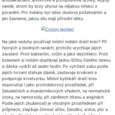
antibakteriální, antivirové a protiplísňové účinky. Kdyby
neměl, strom by brzy uhynul na nějakou infekci z
poranění. Pro indiány byl latex doslova požehnáním a
jen žasneme, jakou sílu mají přírodní látky.
Na jaké neduhy používají místní indiáni dračí krev? Při
řezných a bodných ranách, protože urychluje jejich
zacelení. Proti bakteriím, virům a jako dezinfekci. Proti
bolestem si indiáni dopřávají jednu lžičku čistého latexu
a dávka vydrží až sedm hodin. Po vytržení zubu podle
jejich tvrzení stahuje dásně, zastavuje krvácení a
podporuje krvetvorbu. Místní bylinkáři dračí krev
doporučují i ​​jako protinádorový prostředek, při
žaludečních a dvanáctníkových vředech, na revmatické
otoky, na hemoroidy, při zánětech hltanu a angínách.
Podle jejich zkušeností je vhodným prostředkem při
průjmech, zlepšuje činnost střev, žaludku, srdce, plic a