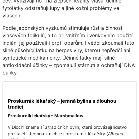
cév. Využívají ho i na zlepšení kvality vlasů, účinné
fytolátky odstraňují lupy a jiné kožní problémy ve
vlasech.
Podle japonských výzkumů stimuluje růst a činnost
vlasových folikulů, a to při vnitřním i venkovním použití.
Indiáni jej používají i proti oparům. I vědci zkoumají tuto
silně působící látku na herpes viry, kterou nepředčí ani
syntetické medikamenty. Účinné látky mají silné
antioxidační účinky – zpomalují stárnutí a ochraňují DNA
buňky.
Proskurník lékařský – jemná bylina s dlouhou
tradicí
Proskurník lékařský – Marshmallow
V Diochi známe sílu tradičních bylin, které provázejí lidstvo
po staletí. Jednou z nich je i proskurník lékařský (
Althaea