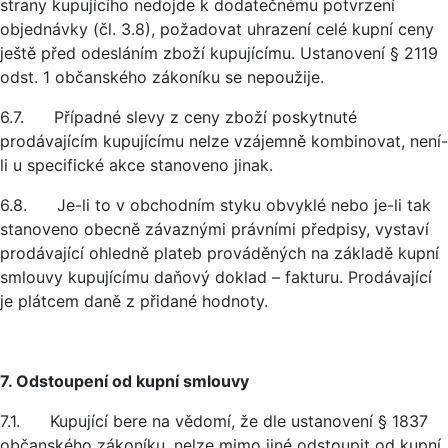
strany kupujícího nedojde k dodatečnému potvrzení
objednávky (čl. 3.8), požadovat uhrazení celé kupní ceny
ještě před odesláním zboží kupujícímu. Ustanovení § 2119
odst. 1 občanského zákoníku se nepoužije.
6.7. Případné slevy z ceny zboží poskytnuté
prodávajícím kupujícímu nelze vzájemně kombinovat, není-
li u specifické akce stanoveno jinak.
6.8. Je-li to v obchodním styku obvyklé nebo je-li tak
stanoveno obecně závaznými právními předpisy, vystaví
prodávající ohledně plateb prováděných na základě kupní
smlouvy kupujícímu daňový doklad – fakturu. Prodávající
je plátcem daně z přidané hodnoty.
7. Odstoupení od kupní smlouvy
7.1. Kupující bere na vědomí, že dle ustanovení § 1837
občanského zákoníku, nelze mimo jiné odstoupit od kupní