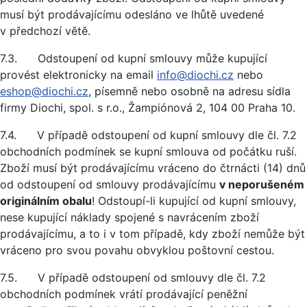
musí být prodávajícímu odesláno ve lhůtě uvedené
v předchozí větě.
7.3. Odstoupení od kupní smlouvy může kupující
provést elektronicky na email
info@diochi.cz
nebo
eshop@diochi.cz
, písemně nebo osobně na adresu sídla
firmy Diochi, spol. s r.o., Žampiónová 2, 104 00 Praha 10.
7.4. V případě odstoupení od kupní smlouvy dle čl. 7.2
obchodních podmínek se kupní smlouva od počátku ruší.
Zboží musí být prodávajícímu vráceno do čtrnácti (14) dnů
od odstoupení od smlouvy prodávajícímu
v neporušeném
originálním obalu
! Odstoupí-li kupující od kupní smlouvy,
nese kupující náklady spojené s navrácením zboží
prodávajícímu, a to i v tom případě, kdy zboží nemůže být
vráceno pro svou povahu obvyklou poštovní cestou.
7.5. V případě odstoupení od smlouvy dle čl. 7.2
obchodních podmínek vrátí prodávající peněžní