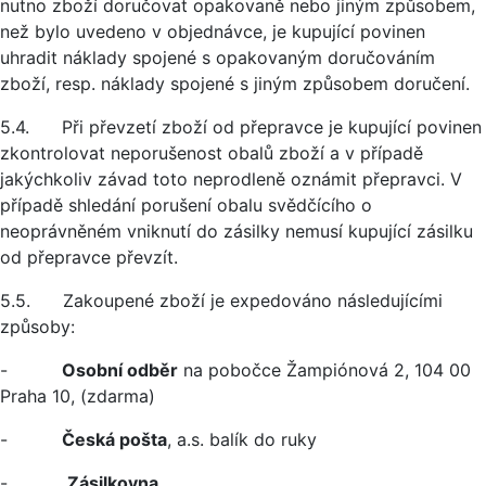
nutno zboží doručovat opakovaně nebo jiným způsobem,
než bylo uvedeno v objednávce, je kupující povinen
uhradit náklady spojené s opakovaným doručováním
zboží, resp. náklady spojené s jiným způsobem doručení.
5.4. Při převzetí zboží od přepravce je kupující povinen
zkontrolovat neporušenost obalů zboží a v případě
jakýchkoliv závad toto neprodleně oznámit přepravci. V
případě shledání porušení obalu svědčícího o
neoprávněném vniknutí do zásilky nemusí kupující zásilku
od přepravce převzít.
5.5. Zakoupené zboží je expedováno následujícími
způsoby:
-
Osobní odběr
na pobočce Žampiónová 2, 104 00
Praha 10, (zdarma)
-
Česká pošta
, a.s. balík do ruky
-
Zásilkovna