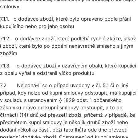
smlouvy:
7.1.1. o dodávce zboží, které bylo upraveno podle přání
kupujícího nebo pro jeho osobu
7.1.2. o dodávce zboží, které podléhá rychlé zkáze, jakož
i zboží, které bylo po dodání nenávratně smíseno s jiným
zbožím
7.1.3. o dodávce zboží v uzavřeném obalu, které kupující
z obalu vyňal a odstranil víčko produktu
7.2. Nejedná-li se o případ uvedený v čl. 5.1 či o jiný
případ, kdy nelze od kupní smlouvy odstoupit, má kupující
v souladu s ustanovením § 1829 odst. 1 občanského
zákoníku právo od kupní smlouvy odstoupit, a to do
čtrnácti (14) dnů od převzetí zboží, přičemž v případě, že
předmětem kupní smlouvy je několik druhů zboží nebo
dodání několika částí, běží tato lhůta ode dne převzetí
poslední dodávky zboží. Odstoupení od kupní smlouvy