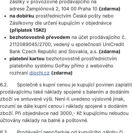
zásilky v provozovně prodávajícího na
adrese Žampiónová 2, 104 00 Praha 10
(zdarma)
na dobírku
prostřednictvím České pošty nebo
Zásilkovny dle určení kupujícím v objednávce
(příplatek 15Kč)
bezhotovostně převodem
na účet prodávajícího č.
2112089045/2700, vedený u společnosti UniCredit
Bank Czech Republic and Slovakia, a.s.
(zdarma)
platební kartou
bezhotovostně prostřednictvím
platebního systému GoPay přímo z webového
rozhraní
diochi.cz
(zdarma)
6.2. Společně s kupní cenou je kupující povinen zaplatit
prodávajícímu také náklady spojené s balením a dodáním
zboží ve smluvené výši. Není-li uvedeno výslovně jinak,
rozumí se dále kupní cenou i náklady spojené s dodáním
zboží. Při objednávce nad 3000,- Kč kupujícímu nebudou
účtovány náklady na balné a poštovné.
6.3. Prodávající nepožaduje od kupujícího zálohu či