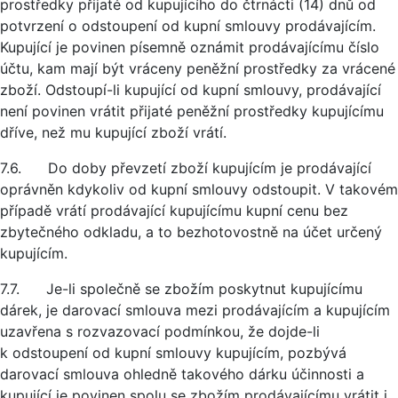
prostředky přijaté od kupujícího do čtrnácti (14) dnů od
potvrzení o odstoupení od kupní smlouvy prodávajícím.
Kupující je povinen písemně oznámit prodávajícímu číslo
účtu, kam mají být vráceny peněžní prostředky za vrácené
zboží. Odstoupí-li kupující od kupní smlouvy, prodávající
není povinen vrátit přijaté peněžní prostředky kupujícímu
dříve, než mu kupující zboží vrátí.
7.6. Do doby převzetí zboží kupujícím je prodávající
oprávněn kdykoliv od kupní smlouvy odstoupit. V takovém
případě vrátí prodávající kupujícímu kupní cenu bez
zbytečného odkladu, a to bezhotovostně na účet určený
kupujícím.
7.7. Je-li společně se zbožím poskytnut kupujícímu
dárek, je darovací smlouva mezi prodávajícím a kupujícím
uzavřena s rozvazovací podmínkou, že dojde-li
k odstoupení od kupní smlouvy kupujícím, pozbývá
darovací smlouva ohledně takového dárku účinnosti a
kupující je povinen spolu se zbožím prodávajícímu vrátit i