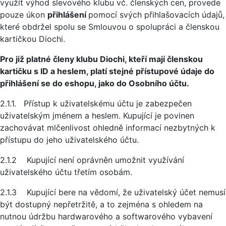
využít výhod slevového klubu vč. členských cen, provede
pouze úkon
přihlášení
pomocí svých přihlašovacích údajů,
které obdržel spolu se Smlouvou o spolupráci a členskou
kartičkou Diochi.
Pro již platné členy klubu Diochi, kteří mají členskou
kartičku s ID a heslem, platí stejné přístupové údaje do
přihlášení se do eshopu, jako do Osobního účtu.
2.1.1. Přístup k uživatelskému účtu je zabezpečen
uživatelským jménem a heslem. Kupující je povinen
zachovávat mlčenlivost ohledně informací nezbytných k
přístupu do jeho uživatelského účtu.
2.1.2 Kupující není oprávněn umožnit využívání
uživatelského účtu třetím osobám.
2.1.3 Kupující bere na vědomí, že uživatelský účet nemusí
být dostupný nepřetržitě, a to zejména s ohledem na
nutnou údržbu hardwarového a softwarového vybavení