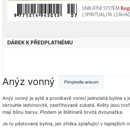
DÁREK K PŘEDPLATNÉMU
Anýz vonný
Pimpinella anisum
Anýz vonný je sytě a pronikavě vonící jednoletá bylina s j
okrouhle ledvinovité, zastřihovaně zubaté. Květy jsou tvoř
mají bílou barvu. Plodem je štětinatě brvitá dvounažka.
Je to pěstovaná bylina, jen zřídka zplaňující v teplejších o