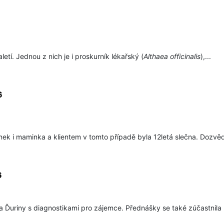
aletí. Jednou z nich je i proskurník lékařský (
Althaea officinalis
),...
6
tínek i maminka a klientem v tomto případě byla 12letá slečna. Dozvěd
6
 Ďuriny s diagnostikami pro zájemce. Přednášky se také zúčastnila p