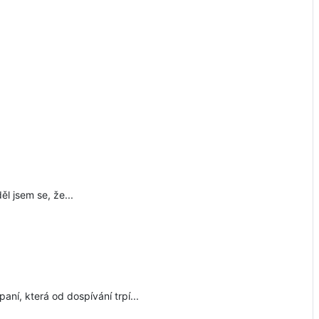
ěl jsem se, že...
aní, která od dospívání trpí...