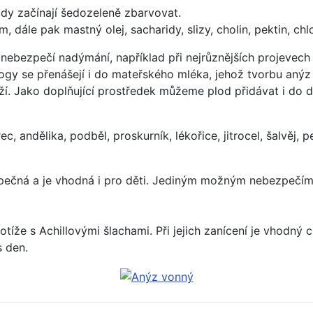
dy začínají šedozeleně zbarvovat.
, dále pak mastný olej, sacharidy, slizy, cholin, pektin, chl
 nebezpečí nadýmání, například při nejrůznějších projevech
 drogy se přenášejí i do mateřského mléka, jehož tvorbu aný
íží. Jako doplňující prostředek můžeme plod přidávat i do d
andělika, podběl, proskurník, lékořice, jitrocel, šalvěj, pe
ečná a je vhodná i pro děti. Jediným možným nebezpečím je
íže s Achillovými šlachami. Při jejich zanícení je vhodný c
s den.