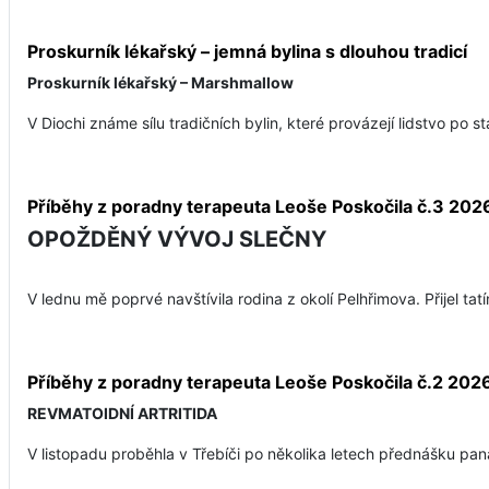
Proskurník lékařský – jemná bylina s dlouhou tradicí
Proskurník lékařský – Marshmallow
V Diochi známe sílu tradičních bylin, které provázejí lidstvo po st
Příběhy z poradny terapeuta Leoše Poskočila č.3 202
OPOŽDĚNÝ VÝVOJ SLEČNY
V lednu mě poprvé navštívila rodina z okolí Pelhřimova. Přijel ta
Příběhy z poradny terapeuta Leoše Poskočila č.2 202
REVMATOIDNÍ ARTRITIDA
V listopadu proběhla v Třebíči po několika letech přednášku pana