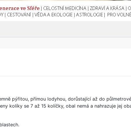
emně pýřitou, přímou lodyhou, dorůstající až do půlmetrové 
eny kolíky se 7 až 15 kolíčky, obal nemá a nahrazuje jej ob
blastech.