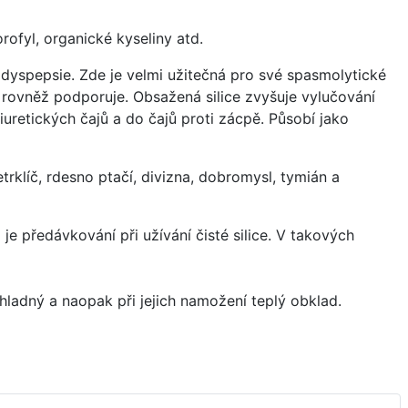
orofyl, organické kyseliny atd.
 dyspepsie. Zde je velmi užitečná pro své spasmolytické
z rovněž podporuje. Obsažená silice zvyšuje vylučování
iuretických čajů a do čajů proti zácpě. Působí jako
trklíč, rdesno ptačí, divizna, dobromysl, tymián a
 předávkování při užívání čisté silice. V takových
hladný a naopak při jejich namožení teplý obklad.