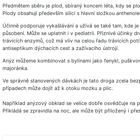
Předmětem sběru je plod, sbíraný koncem léta, kdy se plo
Plody obsahují především silici s hlavní složkou anthenolem
Účinně podporuje vykašlávání a užívá se také tam, kde je
působení. Může se uplatnit i v pediatrii. Příznivé účinky
trávicích enzymů, což má vliv na celou řadu trávicích pot
antiseptikum dýchacích cest a zažívacího ústrojí.
Anýz můžeme kombinovat s bylinami jako fenykl, puškvorec, 
majoránka.
Ve správně stanovených dávkách je tato droga zcela bezp
případech může dojít až k otoku mozku a plic.
Například anýzový obklad se velice dobře osvědčuje na pot
Přikládá se zpravidla na noc, ale může být přiložený i pře