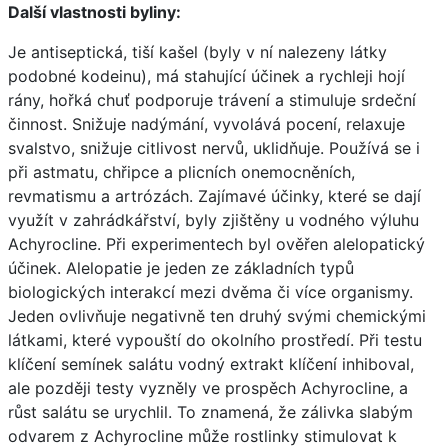
Další vlastnosti byliny:
Je antiseptická, tiší kašel (byly v ní nalezeny látky
podobné kodeinu), má stahující účinek a rychleji hojí
rány, hořká chuť podporuje trávení a stimuluje srdeční
činnost. Snižuje nadýmání, vyvolává pocení, relaxuje
svalstvo, snižuje citlivost nervů, uklidňuje. Používá se i
při astmatu, chřipce a plicních onemocněních,
revmatismu a artrózách. Zajímavé účinky, které se dají
využít v zahrádkářství, byly zjištěny u vodného výluhu
Achyrocline. Při experimentech byl ověřen alelopatický
účinek. Alelopatie je jeden ze základních typů
biologických interakcí mezi dvěma či více organismy.
Jeden ovlivňuje negativně ten druhý svými chemickými
látkami, které vypouští do okolního prostředí. Při testu
klíčení semínek salátu vodný extrakt klíčení inhiboval,
ale později testy vyzněly ve prospěch Achyrocline, a
růst salátu se urychlil. To znamená, že zálivka slabým
odvarem z Achyrocline může rostlinky stimulovat k