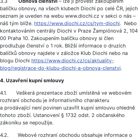
3.3
Obnova členství
– lze ji provést zakoupením
balíčku obnovy, na všech klubech Diochi po celé ČR, jejich
seznam je uveden na webu www.diochi.cz v sekci o nás –
náš tým blíže.
https://www.diochi.cz/cs/tym-diochi
. Nebo
kontaktováním centrály Diochi v Praze Žampiónová 2, 104
00 Praha 10. Zakoupením balíčku obnovy si člen
prodlužuje členství o 1 rok. Bližší informace o druzích
balíčků obnovy najdete v záložce Klub Diochi nebo na
blogu Diochi
https://www.diochi.cz/cs/aktuality-
blog/registrace-do-klubu-diochi-a-obnova-clenstvi
.
4. Uzavření kupní smlouvy
4.1. Veškerá prezentace zboží umístěná ve webovém
rozhraní obchodu je informativního charakteru
a prodávající není povinen uzavřít kupní smlouvu ohledně
tohoto zboží. Ustanovení § 1732 odst. 2 občanského
zákoníku se nepoužije.
4.2. Webové rozhraní obchodu obsahuje informace o