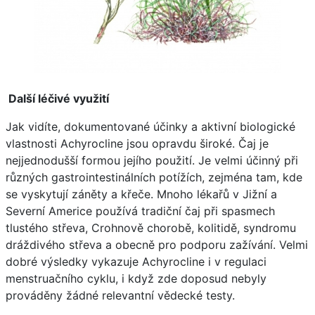
Další léčivé využití
Jak vidíte, dokumentované účinky a aktivní biologické
vlastnosti Achyrocline jsou opravdu široké. Čaj je
nejjednodušší formou jejího použití. Je velmi účinný při
různých gastrointestinálních potížích, zejména tam, kde
se vyskytují záněty a křeče. Mnoho lékařů v Jižní a
Severní Americe používá tradiční čaj při spasmech
tlustého střeva, Crohnově chorobě, kolitidě, syndromu
dráždivého střeva a obecně pro podporu zažívání. Velmi
dobré výsledky vykazuje Achyrocline i v regulaci
menstruačního cyklu, i když zde doposud nebyly
prováděny žádné relevantní vědecké testy.