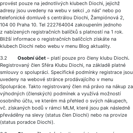
provést pouze na jednotlivých klubech Diochi, jejichž
adresy jsou uvedeny na webu v sekci „o nás“ nebo po
telefonické domluvě s centrálou Diochi, Žampiónová 2,
104 00 Praha 10. Tel 222764004 zakoupením jednoho
z nabízených registračních balíčků s platností na 1 rok.
Bližší informace o registračních balíčcích získáte na
klubech Diochi nebo webu v menu Blog aktuality.
3.2
Osobní účet
– platí pouze pro členy klubu Diochi
.
Registrovaný člen Sféra Klubu Diochi, na základě platné
smlouvy o spolupráci. Specifické podmínky registrace jsou
uvedeny na webové stránce prodávajícího v menu
Spolupráce. Takto registrovaný člen má právo na nákup za
výhodných (členských) podmínek a využívá možností
osobního účtu, ve kterém má přehled o svých nákupech,
vč. získaných bodů v rámci MLM, které jsou pak následně
převáděny na slevy (status člen Diochi) nebo na provize
(status poradce Diochi).