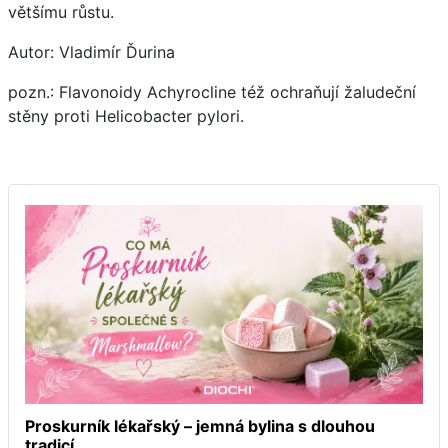
většímu růstu.
Autor: Vladimír Ďurina
pozn.: Flavonoidy Achyrocline též ochraňují žaludeční
stěny proti Helicobacter pylori.
Proskurník lékařský – jemná bylina s dlouhou
tradicí