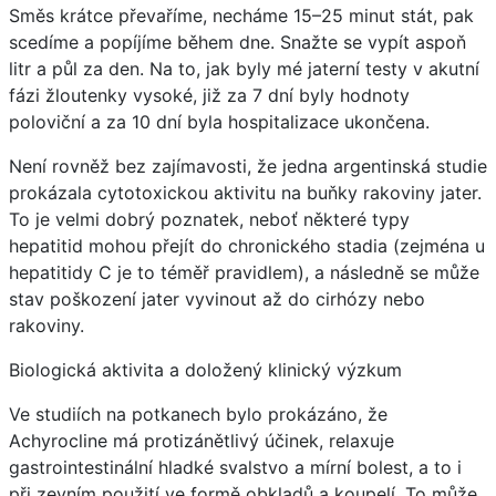
Směs krátce převaříme, necháme 15–25 minut stát, pak
scedíme a popíjíme během dne. Snažte se vypít aspoň
litr a půl za den. Na to, jak byly mé jaterní testy v akutní
fázi žloutenky vysoké, již za 7 dní byly hodnoty
poloviční a za 10 dní byla hospitalizace ukončena.
Není rovněž bez zajímavosti, že jedna argentinská studie
prokázala cytotoxickou aktivitu na buňky rakoviny jater.
To je velmi dobrý poznatek, neboť některé typy
hepatitid mohou přejít do chronického stadia (zejména u
hepatitidy C je to téměř pravidlem), a následně se může
stav poškození jater vyvinout až do cirhózy nebo
rakoviny.
Biologická aktivita a doložený klinický výzkum
Ve studiích na potkanech bylo prokázáno, že
Achyrocline má protizánětlivý účinek, relaxuje
gastrointestinální hladké svalstvo a mírní bolest, a to i
při zevním použití ve formě obkladů a koupelí. To může