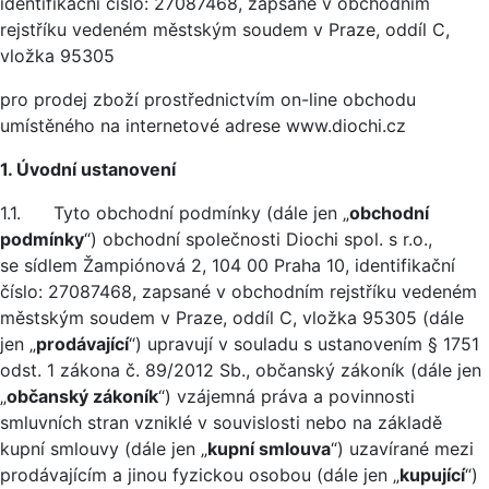
identifikační číslo: 27087468, zapsané v obchodním
rejstříku vedeném městským soudem v Praze, oddíl C,
vložka 95305
pro prodej zboží prostřednictvím on-line obchodu
umístěného na internetové adrese www.diochi.cz
1. Úvodní ustanovení
1.1. Tyto obchodní podmínky (dále jen „
obchodní
podmínky
“) obchodní společnosti Diochi spol. s r.o.,
se sídlem Žampiónová 2, 104 00 Praha 10, identifikační
číslo: 27087468, zapsané v obchodním rejstříku vedeném
městským soudem v Praze, oddíl C, vložka 95305 (dále
jen „
prodávající
“) upravují v souladu s ustanovením § 1751
odst. 1 zákona č. 89/2012 Sb., občanský zákoník (dále jen
„
občanský zákoník
“) vzájemná práva a povinnosti
smluvních stran vzniklé v souvislosti nebo na základě
kupní smlouvy (dále jen „
kupní smlouva
“) uzavírané mezi
prodávajícím a jinou fyzickou osobou (dále jen „
kupující
“)