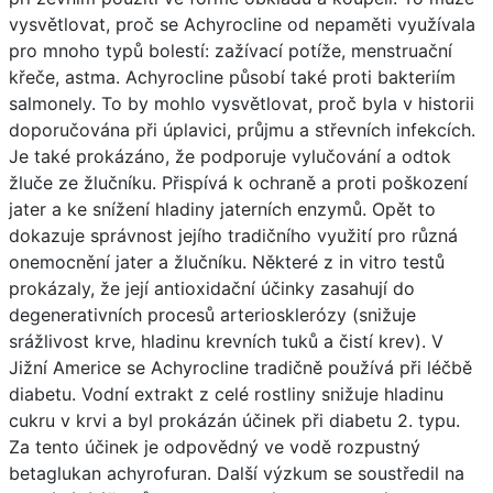
vysvětlovat, proč se Achyrocline od nepaměti využívala
pro mnoho typů bolestí: zažívací potíže, menstruační
křeče, astma. Achyrocline působí také proti bakteriím
salmonely. To by mohlo vysvětlovat, proč byla v historii
doporučována při úplavici, průjmu a střevních infekcích.
Je také prokázáno, že podporuje vylučování a odtok
žluče ze žlučníku. Přispívá k ochraně a proti poškození
jater a ke snížení hladiny jaterních enzymů. Opět to
dokazuje správnost jejího tradičního využití pro různá
onemocnění jater a žlučníku. Některé z in vitro testů
prokázaly, že její antioxidační účinky zasahují do
degenerativních procesů arteriosklerózy (snižuje
srážlivost krve, hladinu krevních tuků a čistí krev). V
Jižní Americe se Achyrocline tradičně používá při léčbě
diabetu. Vodní extrakt z celé rostliny snižuje hladinu
cukru v krvi a byl prokázán účinek při diabetu 2. typu.
Za tento účinek je odpovědný ve vodě rozpustný
betaglukan achyrofuran. Další výzkum se soustředil na