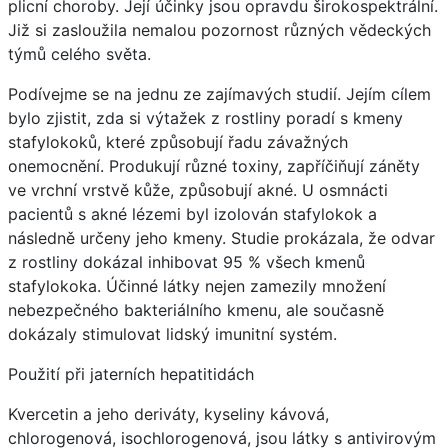
plicní choroby. Její účinky jsou opravdu širokospektrální.
Již si zasloužila nemalou pozornost různých vědeckých
týmů celého světa.
Podívejme se na jednu ze zajímavých studií. Jejím cílem
bylo zjistit, zda si výtažek z rostliny poradí s kmeny
stafylokoků, které způsobují řadu závažných
onemocnění. Produkují různé toxiny, zapříčiňují záněty
ve vrchní vrstvě kůže, způsobují akné. U osmnácti
pacientů s akné lézemi byl izolován stafylokok a
následně určeny jeho kmeny. Studie prokázala, že odvar
z rostliny dokázal inhibovat 95 % všech kmenů
stafylokoka. Účinné látky nejen zamezily množení
nebezpečného bakteriálního kmenu, ale současně
dokázaly stimulovat lidský imunitní systém.
Použití při jaterních hepatitidách
Kvercetin a jeho deriváty, kyseliny kávová,
chlorogenová, isochlorogenová, jsou látky s antivirovým