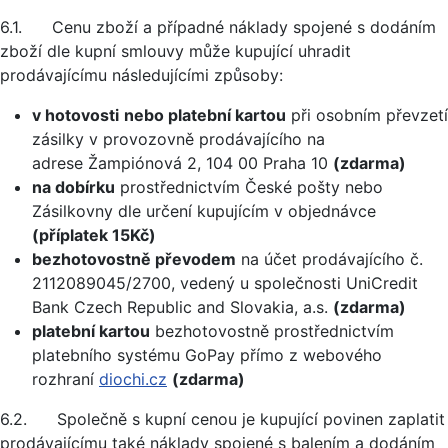
6.1. Cenu zboží a případné náklady spojené s dodáním
zboží dle kupní smlouvy může kupující uhradit
prodávajícímu následujícími způsoby:
v hotovosti
nebo platební kartou
při osobním převzetí
zásilky v provozovně prodávajícího na
adrese Žampiónová 2, 104 00 Praha 10
(zdarma)
na dobírku
prostřednictvím České pošty nebo
Zásilkovny dle určení kupujícím v objednávce
(příplatek 15Kč)
bezhotovostně převodem
na účet prodávajícího č.
2112089045/2700, vedený u společnosti UniCredit
Bank Czech Republic and Slovakia, a.s.
(zdarma)
platební kartou
bezhotovostně prostřednictvím
platebního systému GoPay přímo z webového
rozhraní
diochi.cz
(zdarma)
6.2. Společně s kupní cenou je kupující povinen zaplatit
prodávajícímu také náklady spojené s balením a dodáním