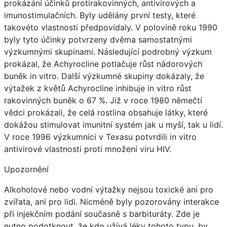
prokázání účinků protirakovinných, antivirových a
imunostimulačních. Byly udělány první testy, které
takovéto vlastnosti předpovídaly. V polovině roku 1990
byly tyto účinky potvrzeny dvěma samostatnými
výzkumnými skupinami. Následující podrobný výzkum
prokázal, že Achyrocline potlačuje růst nádorových
buněk in vitro. Další výzkumné skupiny dokázaly, že
výtažek z květů Achyrocline inhibuje in vitro růst
rakovinných buněk o 67 %. Již v roce 1980 němečtí
vědci prokázali, že celá rostlina obsahuje látky, které
dokážou stimulovat imunitní systém jak u myší, tak u lidí.
V roce 1996 výzkumníci v Texasu potvrdili in vitro
antivirové vlastnosti proti množení viru HIV.
Upozornění
Alkoholové nebo vodní výtažky nejsou toxické ani pro
zvířata, ani pro lidi. Nicméně byly pozorovány interakce
při injekčním podání současně s barbituráty. Zde je
nutno podotknout, že kdo užívá léky tohoto typu, by