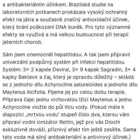
a antibakteriálním účinkem. Brazilská studie na
laboratorních potkanech prokázala vysoký ochranný
efekt na játra a současně značný antioxidační účinek,
který brání poškození DNA buněk. Pro tyto významné
efekty se využívá a má velkou budoucnost při terapii
jaterních chorob.
Sám jsem onemocněl hepatitidou. A tak jsem připravil
univerzální podpůrný systém při infekci hepatitidou.
Systém: 3x 2 kapsle Deviral, 3x 9 kapek Sagradin, 3x 4
kapky Baktevir a čaj, který je opravdu důležitý – skládá
se z jednoho dílu Achyrocline satureioides a jednoho dílu
Maytenus ilicifolia. Pijeme jej po celou dobu terapie.
Příprava čaje: jednu vrchovatou lžíci Maytenus a jednu
Achyrocline vložte do půl litru vody. (Pokud máte k
dispozici „mrtvou vodu“ stupeň číslo dva, kterou vám
připraví vodní ionizátor Rettin, jejž pro vás Diochi
exkluzivně dováží, příznivý efekt tím ještě zesílíte. Sama
tato voda má silný antibakteriální a antivirový účinek.)