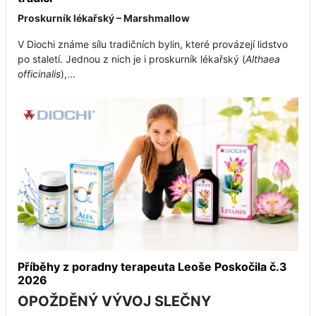
Proskurník lékařský – Marshmallow
V Diochi známe sílu tradičních bylin, které provázejí lidstvo
po staletí. Jednou z nich je i proskurník lékařský (
Althaea
officinalis
),...
Příběhy z poradny terapeuta Leoše Poskočila č.3
2026
OPOŽDĚNÝ VÝVOJ SLEČNY