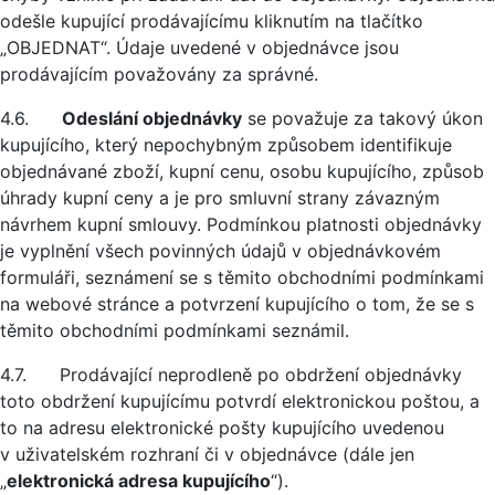
odešle kupující prodávajícímu kliknutím na tlačítko
„OBJEDNAT“. Údaje uvedené v objednávce jsou
prodávajícím považovány za správné.
4.6.
Odeslání objednávky
se považuje za takový úkon
kupujícího, který nepochybným způsobem identifikuje
objednávané zboží, kupní cenu, osobu kupujícího, způsob
úhrady kupní ceny a je pro smluvní strany závazným
návrhem kupní smlouvy. Podmínkou platnosti objednávky
je vyplnění všech povinných údajů v objednávkovém
formuláři, seznámení se s těmito obchodními podmínkami
na webové stránce a potvrzení kupujícího o tom, že se s
těmito obchodními podmínkami seznámil.
4.7. Prodávající neprodleně po obdržení objednávky
toto obdržení kupujícímu potvrdí elektronickou poštou, a
to na adresu elektronické pošty kupujícího uvedenou
v uživatelském rozhraní či v objednávce (dále jen
„
elektronická adresa kupujícího
“).