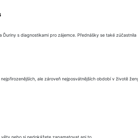
6
 Ďuriny s diagnostikami pro zájemce. Přednášky se také zúčastnila p
 nejpřirozenějších, ale zároveň nejposvátnějších období v životě žen
d věty nebo si nedokážete zapamatovat ani to,...