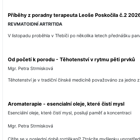
Příběhy z poradny terapeuta Leoše Poskočila č.2 202
REVMATOIDNÍ ARTRITIDA
V listopadu proběhla v Třebíči po několika letech přednášku pana
Od početí k porodu - Těhotenství v rytmu pěti prvků
Mgr. Petra Strmisková
Těhotenství je v tradiční čínské medicíně považováno za jedno z
Aromaterapie - esencialní oleje, které čistí mysl
Esenciální oleje, které čistí mysl, posilují paměť a koncentraci
Mgr. Petra Strmisková
Cítíte se v poslední době roztěkaní? Ztrácíte myšlenku uprostře