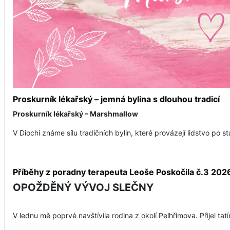
Proskurník lékařský – jemná bylina s dlouhou tradicí
Proskurník lékařský – Marshmallow
V Diochi známe sílu tradičních bylin, které provázejí lidstvo po st
Příběhy z poradny terapeuta Leoše Poskočila č.3 202
OPOŽDĚNÝ VÝVOJ SLEČNY
V lednu mě poprvé navštívila rodina z okolí Pelhřimova. Přijel ta