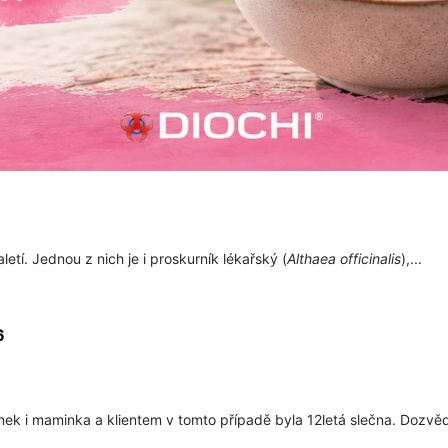
aletí. Jednou z nich je i proskurník lékařský (
Althaea officinalis
),...
6
tínek i maminka a klientem v tomto případě byla 12letá slečna. Dozvěd