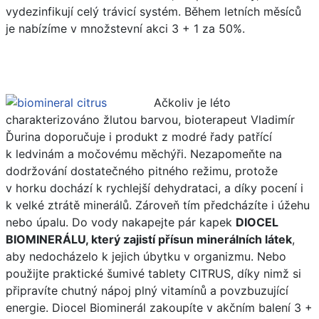
vydezinfikují celý trávicí systém. Během letních měsíců
je nabízíme v množstevní akci 3 + 1 za 50%.
Ačkoliv je léto
charakterizováno žlutou barvou, bioterapeut Vladimír
Ďurina doporučuje i produkt z modré řady patřící
k ledvinám a močovému měchýři. Nezapomeňte na
dodržování dostatečného pitného režimu, protože
v horku dochází k rychlejší dehydrataci, a díky pocení i
k velké ztrátě minerálů. Zároveň tím předcházíte i úžehu
nebo úpalu. Do vody nakapejte pár kapek
DIOCEL
BIOMINERÁLU, který zajistí přísun minerálních látek
,
aby nedocházelo k jejich úbytku v organizmu. Nebo
použijte praktické šumivé tablety CITRUS, díky nimž si
připravíte chutný nápoj plný vitamínů a povzbuzující
energie. Diocel Biominerál zakoupíte v akčním balení 3 +