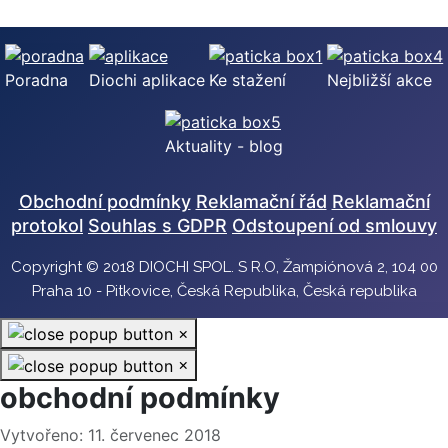
Poradna
Diochi aplikace
Ke stažení
Nejbližší akce
Aktuality - blog
Obchodní podmínky
Reklamační řád
Reklamační
protokol
Souhlas s GDPR
Odstoupení od smlouvy
Copyright © 2018 DIOCHI SPOL. S R.O, Žampiónová 2, 104 00
Praha 10 - Pitkovice, Česká Republika, Česká republika
×
×
obchodní podmínky
Základní údaje
Vytvořeno: 11. červenec 2018