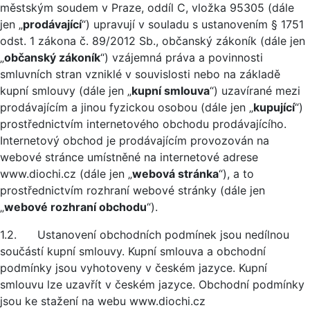
městským soudem v Praze, oddíl C, vložka 95305 (dále
jen „
prodávající
“) upravují v souladu s ustanovením § 1751
odst. 1 zákona č. 89/2012 Sb., občanský zákoník (dále jen
„
občanský zákoník
“) vzájemná práva a povinnosti
smluvních stran vzniklé v souvislosti nebo na základě
kupní smlouvy (dále jen „
kupní smlouva
“) uzavírané mezi
prodávajícím a jinou fyzickou osobou (dále jen „
kupující
“)
prostřednictvím internetového obchodu prodávajícího.
Internetový obchod je prodávajícím provozován na
webové stránce umístněné na internetové adrese
www.diochi.cz (dále jen „
webová stránka
“), a to
prostřednictvím rozhraní webové stránky (dále jen
„
webové rozhraní obchodu
“).
1.2. Ustanovení obchodních podmínek jsou nedílnou
součástí kupní smlouvy. Kupní smlouva a obchodní
podmínky jsou vyhotoveny v českém jazyce. Kupní
smlouvu lze uzavřít v českém jazyce. Obchodní podmínky
jsou ke stažení na webu www.diochi.cz