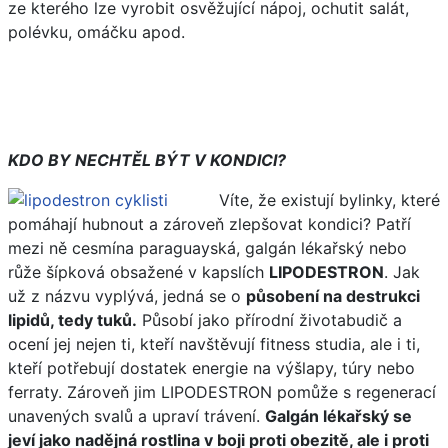
ze kterého lze vyrobit osvěžující nápoj, ochutit salát,
polévku, omáčku apod.
KDO BY NECHTĚL BÝT V KONDICI?
Víte, že existují bylinky, které
pomáhají hubnout a zároveň zlepšovat kondici? Patří
mezi ně cesmína paraguayská, galgán lékařský nebo
růže šípková obsažené v kapslích
LIPODESTRON
. Jak
už z názvu vyplývá, jedná se o
působení na destrukci
lipidů, tedy tuků.
Působí jako přírodní životabudič a
ocení jej nejen ti, kteří navštěvují fitness studia, ale i ti,
kteří potřebují dostatek energie na výšlapy, túry nebo
ferraty. Zároveň jim LIPODESTRON pomůže s regenerací
unavených svalů a upraví trávení.
Galgán lékařský se
jeví jako nadějná rostlina v boji proti obezitě, ale i proti