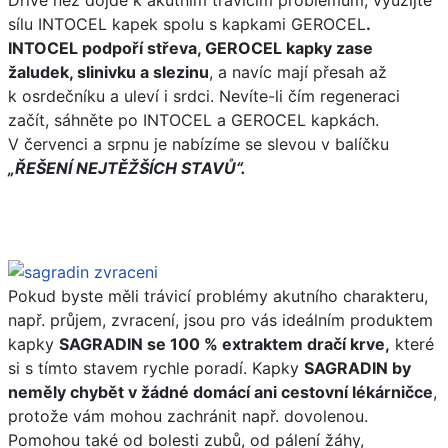
sílu INTOCEL kapek spolu s kapkami GEROCEL
.
INTOCEL podpoří střeva, GEROCEL kapky zase
žaludek, slinivku a slezinu
, a navíc mají přesah až
k osrdečníku a uleví i srdci. Nevíte-li čím regeneraci
začít, sáhněte po INTOCEL a GEROCEL kapkách.
V červenci a srpnu je nabízíme se slevou v balíčku
„ŘEŠENÍ NEJTĚŽŠÍCH STAVŮ“.
Pokud byste měli trávicí problémy akutního charakteru,
např. průjem, zvracení, jsou pro vás ideálním produktem
kapky
SAGRADIN se 100 % extraktem dračí krve,
které
si s tímto stavem rychle poradí. Kapky
SAGRADIN by
neměly chybět v žádné domácí ani cestovní lékárničce
,
protože vám mohou zachránit např. dovolenou.
Pomohou také od bolesti zubů, od pálení žáhy,