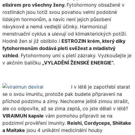
elixírem pro všechny ženy.
Fytohormony obsažené v
rostlinách jsou totiž svou povahou velmi podobné
lidským hormonům, a navíc není jejich působení
návykové a nemá vedlejší účinky. Harmonizují
menstruační cyklus a ulevují od klimakterických potíží.
Hodně žen si již oblíbilo i
ESTROZIN krém, který díky
fytohormonům dodává pleti svěžest a mladistvý
vzhled
. Fytohormony umí s pletí zázraky. Vyzkoušejte je
v akčním balíčku
„VYLADĚNÍ ŽENSKÉ ENERGIE“.
I v létě je zapotřebí starat
se o svou imunitu, protože pak budete připraveni na
příchod podzimu a zimy. Nechceme ještě zimou strašit,
ale co odpovíte, až se zima zeptá, co jste dělali v létě?
VIRAIMUN kapsle
vám pomohou připravit se na
podzimní prověření imunity.
Reishi, Cordyceps, Shiitake
a Maitake
jsou 4 unikátní medicinální houby