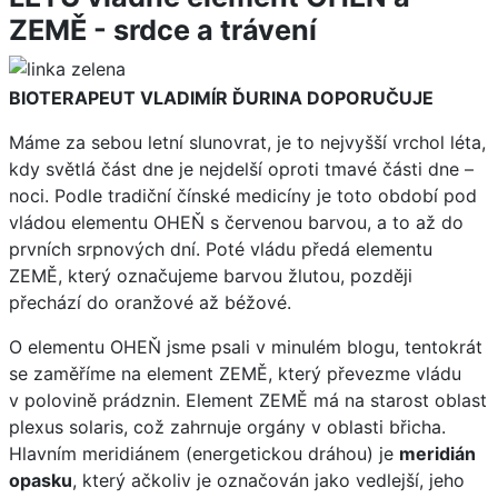
ZEMĚ - srdce a trávení
BIOTERAPEUT VLADIMÍR ĎURINA DOPORUČUJE
Máme za sebou letní slunovrat, je to nejvyšší vrchol léta,
kdy světlá část dne je nejdelší oproti tmavé části dne –
noci. Podle tradiční čínské medicíny je toto období pod
vládou elementu OHEŇ s červenou barvou, a to až do
prvních srpnových dní. Poté vládu předá elementu
ZEMĚ, který označujeme barvou žlutou, později
přechází do oranžové až béžové.
O elementu OHEŇ jsme psali v minulém blogu, tentokrát
se zaměříme na element ZEMĚ, který převezme vládu
v polovině prádznin. Element ZEMĚ má na starost oblast
plexus solaris, což zahrnuje orgány v oblasti břicha.
Hlavním meridiánem (energetickou dráhou) je
meridián
opasku
, který ačkoliv je označován jako vedlejší, jeho