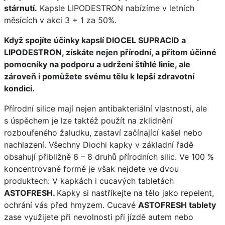
stárnutí.
Kapsle LIPODESTRON nabízíme v letních
měsících v akci 3 + 1 za 50%.
Když spojíte účinky kapslí DIOCEL SUPRACID a
LIPODESTRON, získáte nejen přírodní, a přitom účinné
pomocníky na podporu a udržení štíhlé linie, ale
zároveň i pomůžete svému tělu k lepší zdravotní
kondici.
Přírodní silice mají nejen antibakteriální vlastnosti, ale
s úspěchem je lze taktéž použít na zklidnění
rozbouřeného žaludku, zastaví začínající kašel nebo
nachlazení. Všechny Diochi kapky v základní řadě
obsahují přibližně 6 – 8 druhů přírodních silic. Ve 100 %
koncentrované formě je však nejdete ve dvou
produktech: V kapkách i cucavých tabletách
ASTOFRESH.
Kapky si nastříkejte na tělo jako repelent,
ochrání vás před hmyzem. Cucavé
ASTOFRESH tablety
zase využijete při nevolnosti při jízdě autem nebo