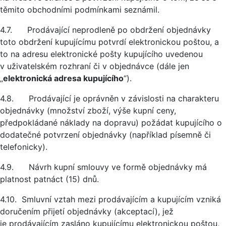
těmito obchodními podmínkami seznámil.
4.7. Prodávající neprodleně po obdržení objednávky
toto obdržení kupujícímu potvrdí elektronickou poštou, a
to na adresu elektronické pošty kupujícího uvedenou
v uživatelském rozhraní či v objednávce (dále jen
„
elektronická adresa kupujícího
“).
4.8. Prodávající je oprávněn v závislosti na charakteru
objednávky (množství zboží, výše kupní ceny,
předpokládané náklady na dopravu) požádat kupujícího o
dodatečné potvrzení objednávky (například písemně či
telefonicky).
4.9. Návrh kupní smlouvy ve formě objednávky má
platnost patnáct (15) dnů.
4.10. Smluvní vztah mezi prodávajícím a kupujícím vzniká
doručením přijetí objednávky (akceptací), jež
je prodávajícím zasláno kupujícímu elektronickou poštou,