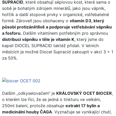
SUPRACID
, které obsahují sépiovou kost, která sama o
sobě je bohatým zdrojem minerálů, jako jsou vápník,
hořčík a další stopové prvky v organické, vstřebatelné
formě. Zároveň jsou obohaceny o
vitamín D3, který
působí protizánětlivě a podporuje vstřebávání vápníku
a fosforu.
Dalším vitamínem potřebným pro správnou
distribuci vápníku v těle je vitamín K
, který jsme do
kapslí DIOCEL SUPRACID taktéž přidali. V letních
měsících je možné Diocel Supracid zakoupit v akci 3 + 1
za 50%.
Dalším „odkyselovačem“ je
KRÁLOVSKÝ OCET BIOCER
,
o kterém lze říci, že se jedná o tinkturu ve velkém,
250ml balení, protože obsahuje
extrakt 17 bylin a
medicinální houby ČAGA
. Vyznačuje se vynikající chutí,