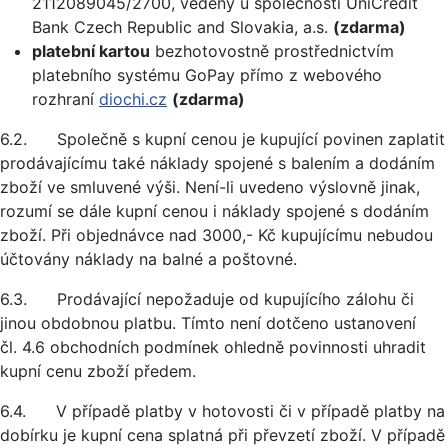
2112089045/2700, vedený u společnosti UniCredit
Bank Czech Republic and Slovakia, a.s.
(zdarma)
platební kartou
bezhotovostně prostřednictvím
platebního systému GoPay přímo z webového
rozhraní
diochi.cz
(zdarma)
6.2. Společně s kupní cenou je kupující povinen zaplatit
prodávajícímu také náklady spojené s balením a dodáním
zboží ve smluvené výši. Není-li uvedeno výslovně jinak,
rozumí se dále kupní cenou i náklady spojené s dodáním
zboží. Při objednávce nad 3000,- Kč kupujícímu nebudou
účtovány náklady na balné a poštovné.
6.3. Prodávající nepožaduje od kupujícího zálohu či
jinou obdobnou platbu. Tímto není dotčeno ustanovení
čl. 4.6 obchodních podmínek ohledně povinnosti uhradit
kupní cenu zboží předem.
6.4. V případě platby v hotovosti či v případě platby na
dobírku je kupní cena splatná při převzetí zboží. V případě