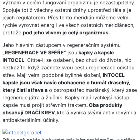
význam v celém fungování organizmu je nezastupitelný.
Spojuje totiž všechny ostatní dráhy uprostřed těla a je
jejich regulátorem. Přes tento meridián můžeme velmi
rychle vyrovnat energii ve všech ostatních meridiánech,
protože
pod jeho vlivem je celý organizmus.
Jeho hlavním zástupcem v regeneračním systému
„REGENERACE VE SFÉŘE“
jsou
kapky a kapsle
INTOCEL
. Cítíte-li se oslabeni, bez chuti do života, nic
nezkazíte, když začnete svou cestu regenerace očistou
střev. Mají velmi podobné bylinné složení,
INTOCEL
kapsle jsou však navíc obohacené o humát draselný,
který čistí střeva a
o ostropestřec mariánský, který zase
regeneruje játra a žlučník. Kapky mají rychlejší nástup,
kapsle musí projít střevním traktem
. Oba produkty
obsahují DRAČÍ KREV,
která vyniká svými antivirovými a
antibakteriálními účinky.
Dříve než dojde k akutním trávicím problémům, využijte