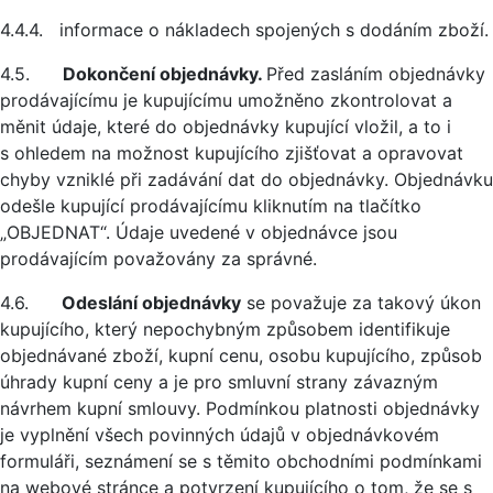
4.4.4. informace o nákladech spojených s dodáním zboží.
4.5.
Dokončení objednávky.
Před zasláním objednávky
prodávajícímu je kupujícímu umožněno zkontrolovat a
měnit údaje, které do objednávky kupující vložil, a to i
s ohledem na možnost kupujícího zjišťovat a opravovat
chyby vzniklé při zadávání dat do objednávky. Objednávku
odešle kupující prodávajícímu kliknutím na tlačítko
„OBJEDNAT“. Údaje uvedené v objednávce jsou
prodávajícím považovány za správné.
4.6.
Odeslání objednávky
se považuje za takový úkon
kupujícího, který nepochybným způsobem identifikuje
objednávané zboží, kupní cenu, osobu kupujícího, způsob
úhrady kupní ceny a je pro smluvní strany závazným
návrhem kupní smlouvy. Podmínkou platnosti objednávky
je vyplnění všech povinných údajů v objednávkovém
formuláři, seznámení se s těmito obchodními podmínkami
na webové stránce a potvrzení kupujícího o tom, že se s