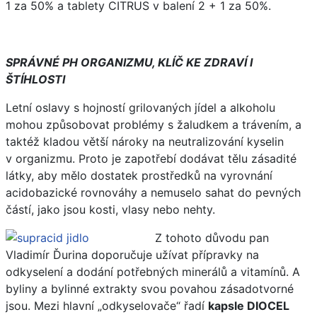
1 za 50% a tablety CITRUS v balení 2 + 1 za 50%.
SPRÁVNÉ PH ORGANIZMU, KLÍČ KE ZDRAVÍ I
ŠTÍHLOSTI
Letní oslavy s hojností grilovaných jídel a alkoholu
mohou způsobovat problémy s žaludkem a trávením, a
taktéž kladou větší nároky na neutralizování kyselin
v organizmu. Proto je zapotřebí dodávat tělu zásadité
látky, aby mělo dostatek prostředků na vyrovnání
acidobazické rovnováhy a nemuselo sahat do pevných
částí, jako jsou kosti, vlasy nebo nehty.
Z tohoto důvodu pan
Vladimír Ďurina doporučuje užívat přípravky na
odkyselení a dodání potřebných minerálů a vitamínů. A
byliny a bylinné extrakty svou povahou zásadotvorné
jsou. Mezi hlavní „odkyselovače“ řadí
kapsle DIOCEL