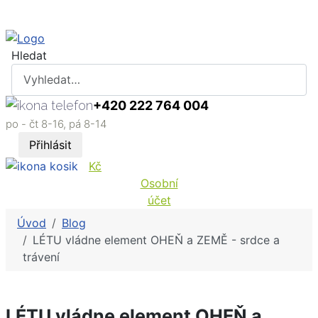
Hledat
+420 222 764 004
po - čt 8-16, pá 8-14
Přihlásit
Kč
Osobní
účet
Úvod
Blog
LÉTU vládne element OHEŇ a ZEMĚ - srdce a
trávení
LÉTU vládne element OHEŇ a