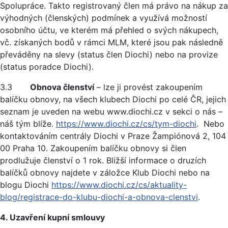
Spolupráce. Takto registrovaný člen má právo na nákup za
výhodných (členských) podmínek a využívá možností
osobního účtu, ve kterém má přehled o svých nákupech,
vč. získaných bodů v rámci MLM, které jsou pak následně
převáděny na slevy (status člen Diochi) nebo na provize
(status poradce Diochi).
3.3
Obnova členství
– lze ji provést zakoupením
balíčku obnovy, na všech klubech Diochi po celé ČR, jejich
seznam je uveden na webu www.diochi.cz v sekci o nás –
náš tým blíže.
https://www.diochi.cz/cs/tym-diochi
. Nebo
kontaktováním centrály Diochi v Praze Žampiónová 2, 104
00 Praha 10. Zakoupením balíčku obnovy si člen
prodlužuje členství o 1 rok. Bližší informace o druzích
balíčků obnovy najdete v záložce Klub Diochi nebo na
blogu Diochi
https://www.diochi.cz/cs/aktuality-
blog/registrace-do-klubu-diochi-a-obnova-clenstvi
.
4. Uzavření kupní smlouvy